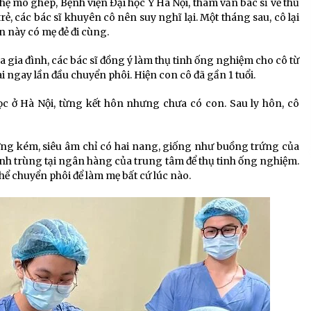
 mô ghép, Bệnh viện Đại học Y Hà Nội, tham vấn bác sĩ về thủ
rẻ, các bác sĩ khuyên cô nên suy nghĩ lại. Một tháng sau, cô lại
n này có mẹ đẻ đi cùng.
 gia đình, các bác sĩ đồng ý làm thụ tinh ống nghiệm cho cô từ
i ngay lần đầu chuyển phôi. Hiện con cô đã gần 1 tuổi.
học ở Hà Nội, từng kết hôn nhưng chưa có con. Sau ly hôn, cô
rứng kém, siêu âm chỉ có hai nang, giống như buồng trứng của
inh trùng tại ngân hàng của trung tâm để thụ tinh ống nghiệm.
thể chuyển phôi để làm mẹ bất cứ lúc nào.