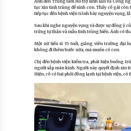
Ánh đến Trung tâm Hỗ trợ sinh sản và Công nghệ
tục xin tinh trùng để sinh con. Thấy cô gái còn t
tiếp tục đến bệnh viện trình bày nguyện vọng, lầ
Sau khi nghe nguyện vọng và được sự đồng ý của
trứng tự thân và mẫu tinh trùng hiến. Ánh có tha
Một nữ tiến sĩ 35 tuổi, giảng viên trường đại 
không đi thêm bước nữa, mà muốn có con.
Chị đến bệnh viện kiểm tra, phát hiện buồng t
người sắp mãn kinh. Người này quyết định xin t
Hiện, cô có hai phôi đông lạnh tại bệnh viện, có 