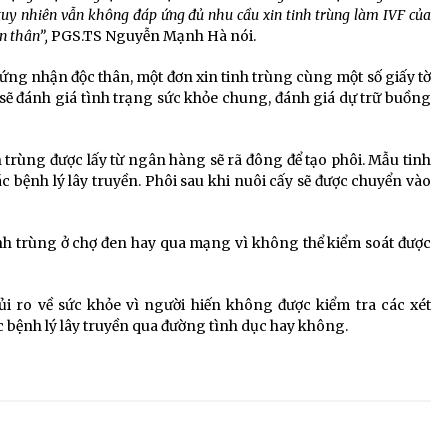
uy nhiên vẫn không đáp ứng đủ nhu cầu xin tinh trùng làm IVF của
n thân”,
PGS.TS Nguyễn Mạnh Hà nói.
ứng nhận độc thân, một đơn xin tinh trùng cùng một số giấy tờ
ĩ sẽ đánh giá tình trạng sức khỏe chung, đánh giá dự trữ buồng
trùng được lấy từ ngân hàng sẽ rã đông để tạo phôi. Mẫu tinh
 bệnh lý lây truyền. Phôi sau khi nuôi cấy sẽ được chuyển vào
h trùng ở chợ đen hay qua mạng vì không thể kiểm soát được
ủi ro về sức khỏe vì người hiến không được kiểm tra các xét
 bệnh lý lây truyền qua đường tình dục hay không.