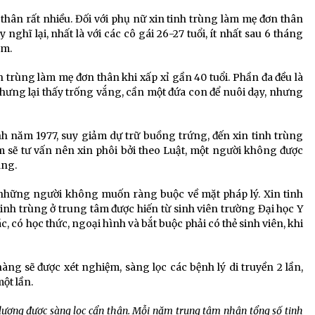
hân rất nhiều. Đối với phụ nữ xin tinh trùng làm mẹ đơn thân
 nghĩ lại, nhất là với các cô gái 26-27 tuổi, ít nhất sau 6 tháng
âm.
 trùng làm mẹ đơn thân khi xấp xỉ gần 40 tuổi. Phần đa đều là
hưng lại thấy trống vắng, cần một đứa con để nuôi dạy, nhưng
h năm 1977, suy giảm dự trữ buồng trứng, đến xin tinh trùng
m sẽ tư vấn nên xin phôi bởi theo Luật, một người không được
àng.
 những người không muốn ràng buộc về mặt pháp lý. Xin tinh
nh trùng ở trung tâm được hiến từ sinh viên trường Đại học Y
ác, có học thức, ngoại hình và bắt buộc phải có thẻ sinh viên, khi
ng sẽ được xét nghiệm, sàng lọc các bệnh lý di truyền 2 lần,
ột lần.
 lượng được sàng lọc cẩn thận. Mỗi năm trung tâm nhận tổng số tinh