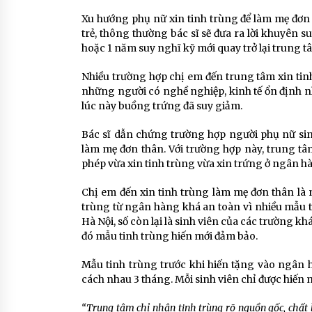
Xu hướng phụ nữ xin tinh trùng để làm mẹ đơn t
trẻ, thông thường bác sĩ sẽ đưa ra lời khuyên suy
hoặc 1 năm suy nghĩ kỹ mới quay trở lại trung t
Nhiều trường hợp chị em đến trung tâm xin tinh
những người có nghề nghiệp, kinh tế ổn định n
lúc này buồng trứng đã suy giảm.
Bác sĩ dẫn chứng trường hợp người phụ nữ sin
làm mẹ đơn thân. Với trường hợp này, trung tâ
phép vừa xin tinh trùng vừa xin trứng ở ngân h
Chị em đến xin tinh trùng làm mẹ đơn thân là
trùng từ ngân hàng khá an toàn vì nhiều mẫu ti
Hà Nội, số còn lại là sinh viên của các trường kh
đó mẫu tinh trùng hiến mới đảm bảo.
Mẫu tinh trùng trước khi hiến tặng vào ngân hà
cách nhau 3 tháng. Mỗi sinh viên chỉ được hiến m
“Trung tâm chỉ nhận tinh trùng rõ nguồn gốc, chất