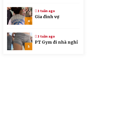
CSGT đứng hình mất
mấy giây
3 tuần ago
Gia đình vợ
4
3 tuần ago
PT Gym đi nhà nghỉ
5