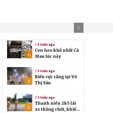
3 tuần ago
Con heo khổ nhất Cà
1
Mau lúc này
3 tuần ago
Biến cực căng tại Võ
2
Thị Sáu
3 tuần ago
Thanh niên 2k5 lái
3
xe thông chốt, khiến