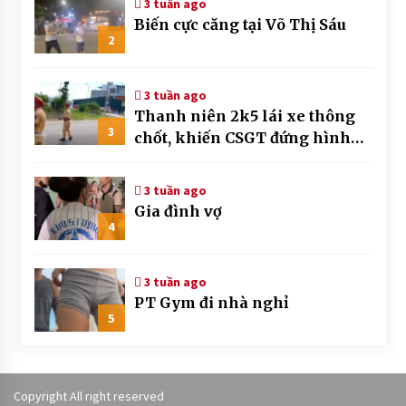
3 tuần ago
Biến cực căng tại Võ Thị Sáu
2
3 tuần ago
Thanh niên 2k5 lái xe thông
3
chốt, khiến CSGT đứng hình
mất mấy giây
3 tuần ago
Gia đình vợ
4
3 tuần ago
PT Gym đi nhà nghỉ
5
Copyright All right reserved