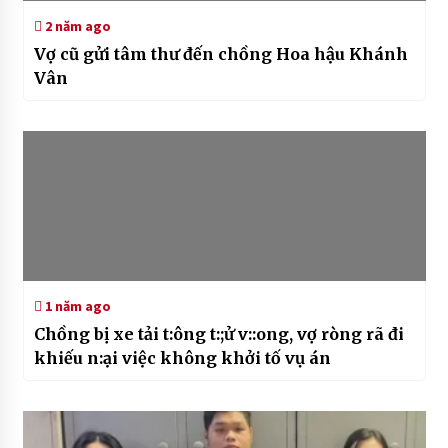
2 năm ago
Vợ cũ gửi tâm thư đến chồng Hoa hậu Khánh
Vân
1 năm ago
Chồng bị xe tải t:ông t:;ử v::ong, vợ ròng rã đi
khiếu n:ại việc không khởi tố vụ án