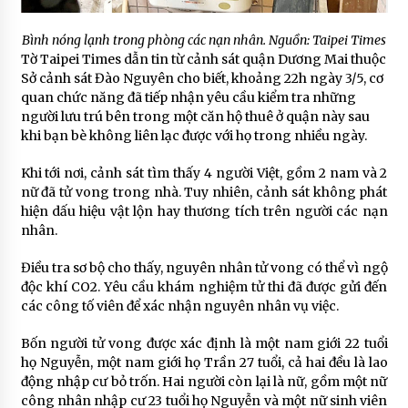
Bình nóng lạnh trong phòng các nạn nhân. Nguồn: Taipei Times
Tờ Taipei Times dẫn tin từ cảnh sát quận Dương Mai thuộc
Sở cảnh sát Đào Nguyên cho biết, khoảng 22h ngày 3/5, cơ
quan chức năng đã tiếp nhận yêu cầu kiểm tra những
người lưu trú bên trong một căn hộ thuê ở quận này sau
khi bạn bè không liên lạc được với họ trong nhiều ngày.
Khi tới nơi, cảnh sát tìm thấy 4 người Việt, gồm 2 nam và 2
nữ đã tử vong trong nhà. Tuy nhiên, cảnh sát không phát
hiện dấu hiệu vật lộn hay thương tích trên người các nạn
nhân.
Điều tra sơ bộ cho thấy, nguyên nhân tử vong có thể vì ngộ
độc khí CO2. Yêu cầu khám nghiệm tử thi đã được gửi đến
các công tố viên để xác nhận nguyên nhân vụ việc.
Bốn người tử vong được xác định là một nam giới 22 tuổi
họ Nguyễn, một nam giới họ Trần 27 tuổi, cả hai đều là lao
động nhập cư bỏ trốn. Hai người còn lại là nữ, gồm một nữ
công nhân nhập cư 23 tuổi họ Nguyễn và một nữ sinh viên