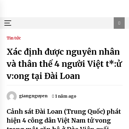
Skip
to
content
Tin tức
Xác định được nguyên nhân
và thân thế 4 người Việt t*:ử
v:ong tại Đài Loan
giangnguyen
1 năm ago
Cảnh sát Đài Loan (Trung Quốc) phát
hiện 4 công dân Việt Nam tử vong