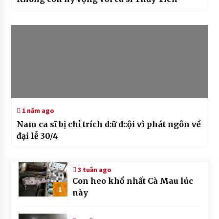
1 năm ago
Nam ca sĩ bị chỉ trích d:ữ d::ội vì phát ngôn về
đại lễ 30/4
3 tuần ago
Con heo khổ nhất Cà Mau lúc
1
này