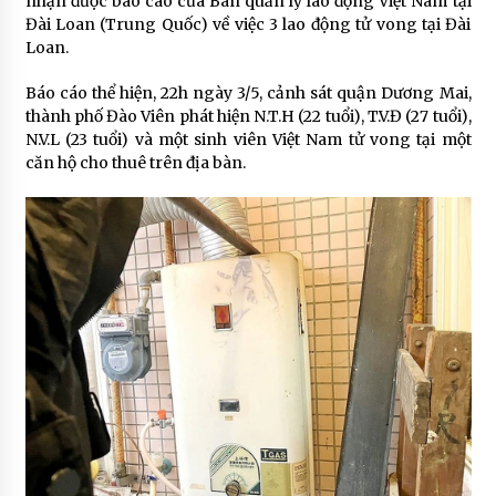
nhận được báo cáo của Ban quản lý lao động Việt Nam tại
Đài Loan (Trung Quốc) về việc 3 lao động tử vong tại Đài
Loan.
Báo cáo thể hiện, 22h ngày 3/5, cảnh sát quận Dương Mai,
thành phố Đào Viên phát hiện N.T.H (22 tuổi), T.V.Đ (27 tuổi),
N.V.L (23 tuổi) và một sinh viên Việt Nam tử vong tại một
căn hộ cho thuê trên địa bàn.