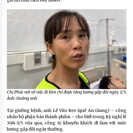
giờ thì tính t.iền bấy nhiêu”.
Chị Phúc nói về việc đi làm chỉ được tăng lương gấp đôi ngày 1/5.
Ảnh: Hoàng anh
Tại giường bệnh, anh Lê Văn Beo (quê An Giang) – công
nhân bộ phận bào thành phẩm – cho biết trong kỳ nghỉ lễ
30/4-1/5 vừa qua, công ty khuyến khích đi làm với mức
lương gấp đôi ngày thường.