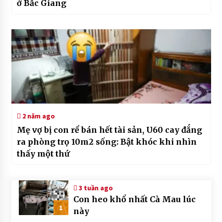
ở Bắc Giang
2 năm ago
Mẹ vợ bị con rể bán hết tài sản, U60 cay đắng
ra phòng trọ 10m2 sống: Bật khóc khi nhìn
thấy một thứ
3 tuần ago
Con heo khổ nhất Cà Mau lúc
1
này