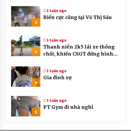
3 tuần ago
Biến cực căng tại Võ Thị Sáu
2
3 tuần ago
Thanh niên 2k5 lái xe thông
3
chốt, khiến CSGT đứng hình
mất mấy giây
3 tuần ago
Gia đình vợ
4
3 tuần ago
PT Gym đi nhà nghỉ
5