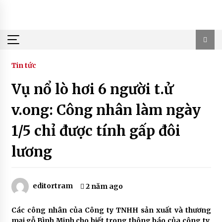
Skip
to
content
Tin tức
Vụ nổ lò hơi 6 người t.ử
v.ong: Công nhân làm ngày
1/5 chỉ được tính gấp đôi
lương
editortram
2 năm ago
Các công nhân của Công ty TNHH sản xuất và thương
mại gỗ Bình Minh cho biết trong thông báo của công ty,