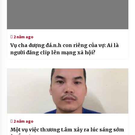
2 năm ago
Vụ cha dượng đá.n.h con riêng của vợ: Ai là
người đăng clip lên mạng xã hội?
2 năm ago
Một vụ việc th:ương t.âm xảy ra lúc sáng sớm