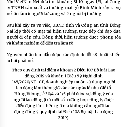
Như VietNamNet đưa tin, khoảng 8h10 ngày 1/5, tại Công
ty TNHH sản xuất và thương mại gỗ Bình Minh xảy ra vụ
nổ lớn làm 6 người t.ử v.ong và 5 người bị thương.
Sau khi xảy ra vụ việc, UBND tỉnh và Công an tỉnh Đồng
Nai kịp thời có mặt tại hiện trường, trực tiếp chỉ đạo đưa
người đi cấp cứu. Đồng thời, hiện trường được phong tỏa
và khám nghiệm để điều tra làm rõ.
Nguyên nhân ban đầu được xác định do lỗi kỹ thuật khiến
lò hơi phát nổ.
Theo quy định tại điểm a khoản 2 Điều 107 Bộ luật Lao
động 2019 và khoản 1 Điều 59 Nghị định
145/2020/NĐ-CP, doanh nghiệp muốn sử dụng người
lao động làm thêm giờ vào các ngày lễ như Giỗ tổ
Hùng Vương, lễ 30/4 và 1/5 phải được sự đồng ý của
người lao động (trừ một số trường hợp công ty được
điều động làm thêm giờ mà không cần người lao
động đồng ý quy định tại Điều 108 Bộ luật Lao động
2019).