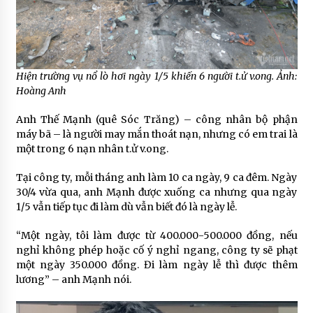
Hiện trường vụ nổ lò hơi ngày 1/5 khiến 6 người t.ử v.ong. Ảnh:
Hoàng Anh
Anh Thế Mạnh (quê Sóc Trăng) – công nhân bộ phận
máy bã – là người may mắn thoát nạn, nhưng có em trai là
một trong 6 nạn nhân t.ử v.ong.
Tại công ty, mỗi tháng anh làm 10 ca ngày, 9 ca đêm. Ngày
30/4 vừa qua, anh Mạnh được xuống ca nhưng qua ngày
1/5 vẫn tiếp tục đi làm dù vẫn biết đó là ngày lễ.
“Một ngày, tôi làm được từ 400.000-500.000 đồng, nếu
nghỉ không phép hoặc cố ý nghỉ ngang, công ty sẽ phạt
một ngày 350.000 đồng. Đi làm ngày lễ thì được thêm
lương” – anh Mạnh nói.