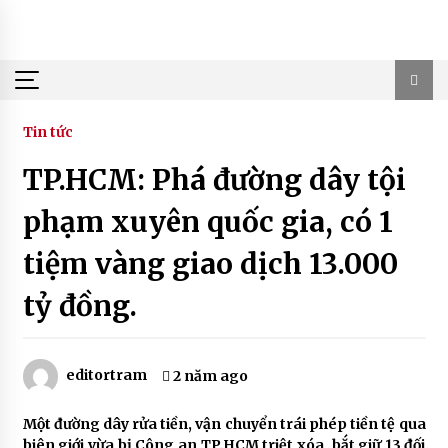
Skip
to
content
Tin tức
TP.HCM: Phá đường dây tội
phạm xuyên quốc gia, có 1
tiệm vàng giao dịch 13.000
tỷ đồng.
editortram
2 năm ago
Một đường dây rửa tiền, vận chuyển trái phép tiền tệ qua
biên giới vừa bị Công an TP.HCM triệt xóa, bắt giữ 13 đối