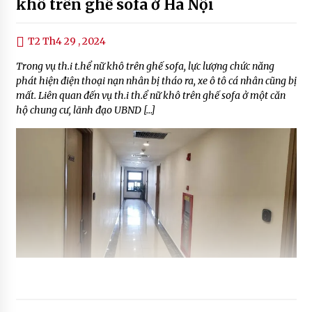
khô trên ghế sofa ở Hà Nội
T2 Th4 29 , 2024
Trong vụ th.i t.hể nữ khô trên ghế sofa, lực lượng chức năng
phát hiện điện thoại nạn nhân bị tháo ra, xe ô tô cá nhân cũng bị
mất. Liên quan đến vụ th.i th.ể nữ khô trên ghế sofa ở một căn
hộ chung cư, lãnh đạo UBND […]