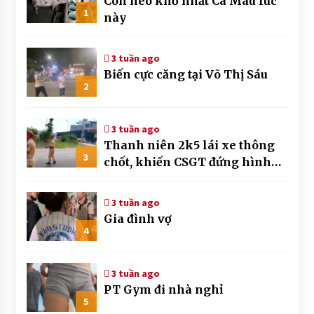
Con heo khổ nhất Cà Mau lúc
1
này
3 tuần ago
Biến cực căng tại Võ Thị Sáu
2
3 tuần ago
Thanh niên 2k5 lái xe thông
3
chốt, khiến CSGT đứng hình
mất mấy giây
3 tuần ago
Gia đình vợ
4
3 tuần ago
PT Gym đi nhà nghỉ
5