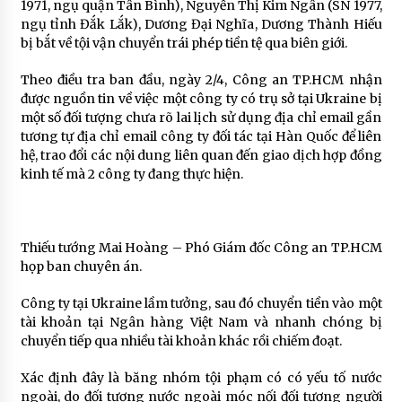
1971, ngụ quận Tân Bình), Nguyễn Thị Kim Ngân (SN 1977,
ngụ tỉnh Đắk Lắk), Dương Đại Nghĩa, Dương Thành Hiếu
bị bắt về tội vận chuyển trái phép tiền tệ qua biên giới.
Theo điều tra ban đầu, ngày 2/4, Công an TP.HCM nhận
được nguồn tin về việc một công ty có trụ sở tại Ukraine bị
một số đối tượng chưa rõ lai lịch sử dụng địa chỉ email gần
tương tự địa chỉ email công ty đối tác tại Hàn Quốc để liên
hệ, trao đổi các nội dung liên quan đến giao dịch hợp đồng
kinh tế mà 2 công ty đang thực hiện.
Thiếu tướng Mai Hoàng – Phó Giám đốc Công an TP.HCM
họp ban chuyên án.
Công ty tại Ukraine lầm tưởng, sau đó chuyển tiền vào một
tài khoản tại Ngân hàng Việt Nam và nhanh chóng bị
chuyển tiếp qua nhiều tài khoản khác rồi chiếm đoạt.
Xác định đây là băng nhóm tội phạm có có yếu tố nước
ngoài, do đối tượng nước ngoài móc nối đối tượng người