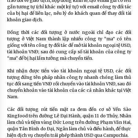
trao đổi về giao dịch, hợp đồng kinh tế; tạo email giả có tên
gần tương tự (chỉ khác một ký tự) với email công ty đối tác
của bị hại để liên lạc, nêu lý do khách quan để thay đổi tài
khoản giao dịch.
Đồng thời các đối tượng ở nước ngoài chỉ đạo các đối
tượng ở Việt Nam thành lập nhiều công ty “ma” có tên
giống với tên công ty đối tác để mở tài khoản ngoại tệ USD,
tài khoản VNĐ; sau đó cung cấp số tài khoản của công ty
“ma” để bị hại lầm tưởng mà chuyển tiền.
Khi nhận được tiền vào tài khoản ngoại tệ USD, các đối
tượng đứng tên pháp nhân công ty nhanh chóng làm thủ
tục đổi sang tiền VNĐ rồi chuyển vào tài khoản VNĐ, sau đó
chuyển khoản vào tài khoản của các cá nhân khác tại Việt
Nam.
Các đối tượng rút tiền mặt ra đem đến cơ sở Yến Sào
Kingfood trên đường Lê Đại Hành, quận 11 do Thủy, Nhân
làm chủ và tiệm vàng Đức Long trên đường Phạm Văn Hai,
quận Tân Bình do Đại, Ngân làm chủ và điều hành, để thực
hiện dịch vụ chuyển trái phép thành USD qua Campuchia.