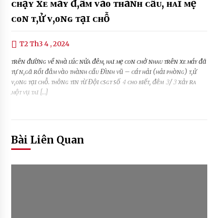
ᴄʜạʏ xᴇ ᴍáʏ đ,âᴍ ᴠàᴏ ᴛʜàɴʜ ᴄầᴜ, ʜᴀɪ ᴍẹ
ᴄᴏɴ ᴛ,ử ᴠ,ᴏɴɢ ᴛạɪ ᴄʜỗ
T2 Th3 4 , 2024
ᴛʀêɴ đườɴɢ ᴠề ɴʜà ʟúᴄ ɴửᴀ đêᴍ, ʜᴀɪ ᴍẹ ᴄᴏɴ ᴄʜở ɴʜᴀᴜ ᴛʀêɴ xᴇ ᴍáʏ đã
ᴛự ɴ,ɢã ʀồɪ đâᴍ ᴠàᴏ ᴛʜàɴʜ ᴄầᴜ Đìɴʜ ᴠũ – ᴄáᴛ ʜảɪ (ʜảɪ ᴘʜòɴɢ) ᴛ,ử
ᴠ,ᴏɴɢ ᴛạɪ ᴄʜỗ. ᴛʜôɴɢ ᴛɪɴ ᴛừ Độɪ ᴄsɢᴛ số 𝟺 ᴄʜᴏ ʙɪếᴛ, đêᴍ 𝟹/𝟹 xảʏ ʀᴀ
ᴍộᴛ ᴠụ ᴛᴀɪ […]
Bài Liên Quan