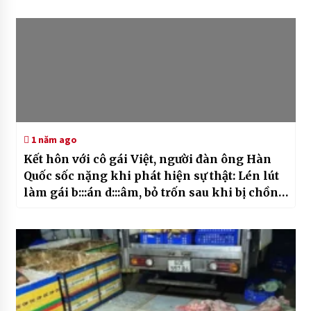
1 năm ago
Kết hôn với cô gái Việt, người đàn ông Hàn
Quốc sốc nặng khi phát hiện sự thật: Lén lút
làm gái b:::án d:::âm, bỏ trốn sau khi bị chồng
l::ật t:::ẩy