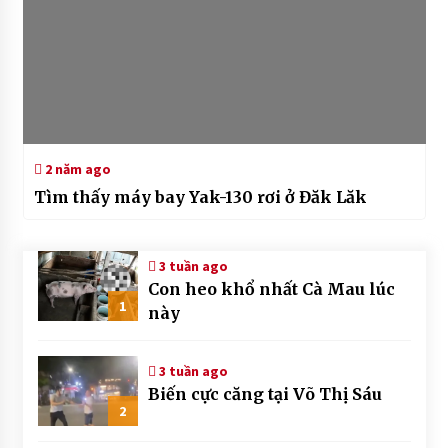
2 năm ago
Tìm thấy máy bay Yak-130 rơi ở Đăk Lăk
3 tuần ago
Con heo khổ nhất Cà Mau lúc
1
này
3 tuần ago
Biến cực căng tại Võ Thị Sáu
2