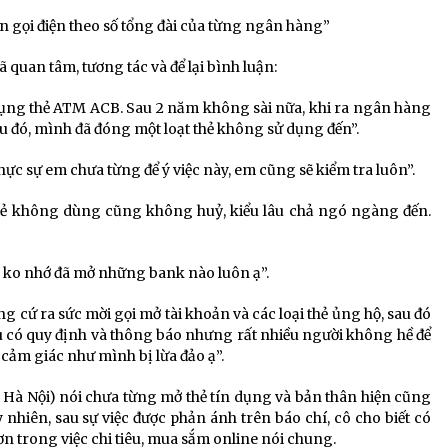
n gọi điện theo số tổng đài của từng ngân hàng”
ã quan tâm, tương tác và để lại bình luận:
dụng thẻ ATM ACB. Sau 2 năm không sài nữa, khi ra ngân hàng
Sau đó, mình đã đóng một loạt thẻ không sử dụng đến”.
hực sự em chưa từng để ý việc này, em cũng sẽ kiểm tra luôn”.
hẻ không dùng cũng không huỷ, kiểu lâu chả ngó ngàng đến.
ờ ko nhớ đã mở những bank nào luôn ạ”.
g cứ ra sức mời gọi mở tài khoản và các loại thẻ ủng hộ, sau đó
ù có quy định và thông báo nhưng rất nhiều người không hề để
 cảm giác như mình bị lừa đảo ạ”.
, Hà Nội) nói chưa từng mở thẻ tín dụng và bản thân hiện cũng
 nhiên, sau sự việc được phản ánh trên báo chí, cô cho biết có
ơn trong việc chi tiêu, mua sắm online nói chung.