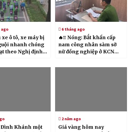
 ago
6 tháng ago
 xe ô tô, xe máy bị
🔥‼️ Nóng: Bắt khẩn cấp
guội nhanh chóng
nam công nhân sàm sỡ
ạt theo Nghị định
nữ đồng nghiệp ở KCN
Đồng Nai
ago
2 năm ago
 Đình Khánh một
Giá vàng hôm nay