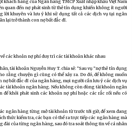
một khách hàng của Ngân hàng TMCP Xuất nhập khẩu Việt Nam
n quan đến nợ phát sinh từ thẻ tín dụng khiến không ít người
lời khuyên và lưu ý khi sử dụng tất cả các dịch vụ tại ngân
 lại trở thành con nợ bất đắc dĩ.
về các khoản nợ phí duy trì các tài khoản khác nhau
nhân, tài khoản Nguyễn Huy T. chia sẻ: “Sau vụ “nợ thẻ tín dụng
 cho rằng chuyện gì cũng có thể xảy ra. Do đó, để không muốn
on nợ bất đắc dĩ của ngân hàng, mọi người cần lưu ý các dịch vụ
 các tài khoản ngân hàng. Nếu không còn dùng tài khoản ngân
n để khỏi phát sinh các khoản nợ phí hoặc các rắc rối nếu có
các ngân hàng từng mở tài khoản từ trước tới giờ, để xem đang
 thức kiểm tra, các bạn có thể ra trực tiếp các ngân hàng mà
g đài của từng ngân hàng, sau đó tra soát thông tin về cá nhân