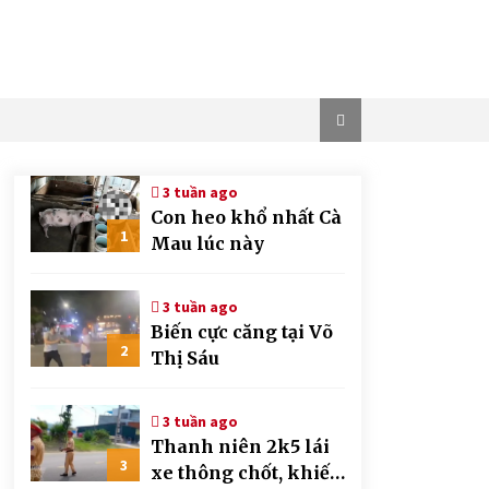
3 tuần ago
Con heo khổ nhất Cà
1
Mau lúc này
3 tuần ago
Biến cực căng tại Võ
2
Thị Sáu
3 tuần ago
Thanh niên 2k5 lái
3
xe thông chốt, khiến