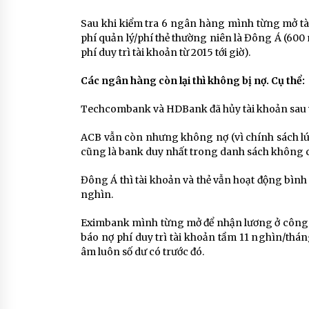
Sau khi kiểm tra 6 ngân hàng mình từng mở tà
phí quản lý/phí thẻ thường niên là Đông Á (600
phí duy trì tài khoản từ 2015 tới giờ).
Các ngân hàng còn lại thì không bị nợ. Cụ thể:
Techcombank và HDBank đã hủy tài khoản sau v
ACB vẫn còn nhưng không nợ (vì chính sách lúc
cũng là bank duy nhất trong danh sách không ch
Đông Á thì tài khoản và thẻ vẫn hoạt động bình 
nghìn.
Eximbank mình từng mở để nhận lương ở công ty 
báo nợ phí duy trì tài khoản tầm 11 nghìn/tháng,
âm luôn số dư có trước đó.