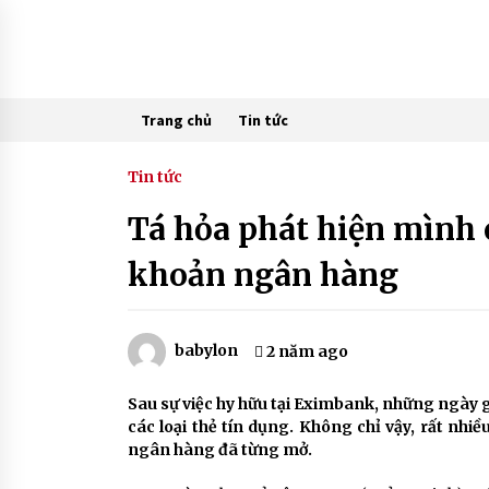
Skip
to
content
Trang chủ
Tin tức
Tin tức
Tá hỏa phát hiện mình cũ
khoản ngân hàng
babylon
2 năm ago
Sau sự việc hy hữu tại Eximbank, những ngày g
các loại thẻ tín dụng. Không chỉ vậy, rất nhiề
ngân hàng đã từng mở.