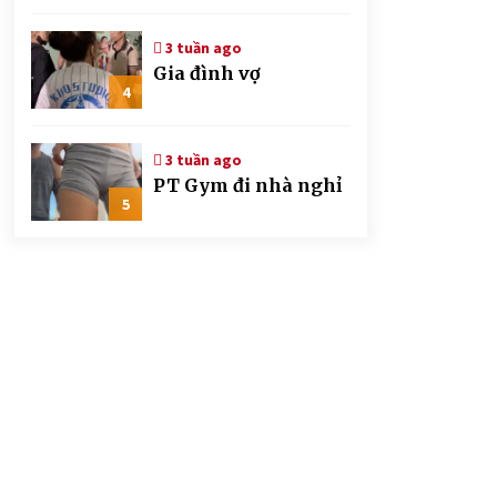
CSGT đứng hình mất
mấy giây
3 tuần ago
Gia đình vợ
4
3 tuần ago
PT Gym đi nhà nghỉ
5