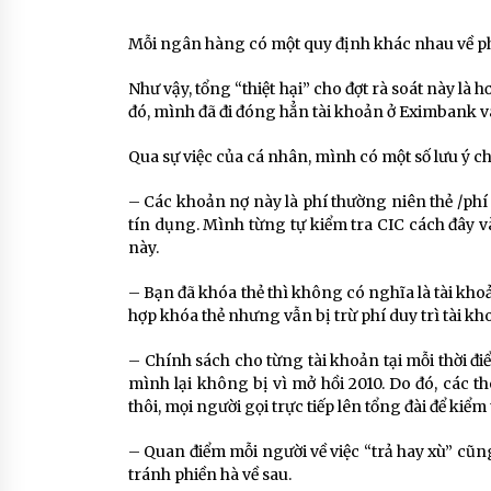
Mỗi ngân hàng có một quy định khác nhau về phí 
Như vậy, tổng “thiệt hại” cho đợt rà soát này là 
đó, mình đã đi đóng hẳn tài khoản ở Eximbank v
Qua sự việc của cá nhân, mình có một số lưu ý c
– Các khoản nợ này là phí thường niên thẻ /phí 
tín dụng. Mình từng tự kiểm tra CIC cách đây và
này.
– Bạn đã khóa thẻ thì không có nghĩa là tài kh
hợp khóa thẻ nhưng vẫn bị trừ phí duy trì tài kho
– Chính sách cho từng tài khoản tại mỗi thời đi
mình lại không bị vì mở hồi 2010. Do đó, các 
thôi, mọi người gọi trực tiếp lên tổng đài để kiểm 
– Quan điểm mỗi người về việc “trả hay xù” cũn
tránh phiền hà về sau.