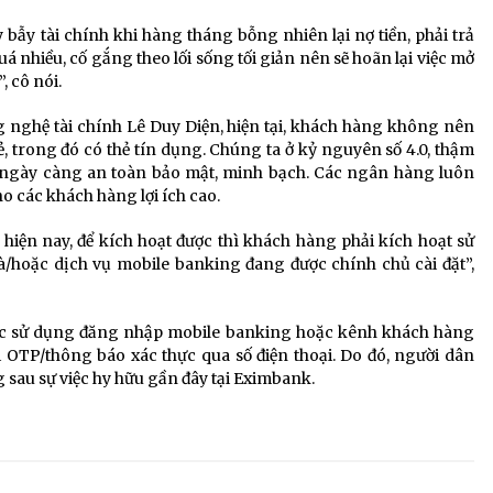
y bẫy tài chính khi hàng tháng bỗng nhiên lại nợ tiền, phải trả
á nhiều, cố gắng theo lối sống tối giản nên sẽ hoãn lại việc mở
, cô nói.
 nghệ tài chính Lê Duy Diện, hiện tại, khách hàng không nên
ẻ, trong đó có thẻ tín dụng. Chúng ta ở kỷ nguyên số 4.0, thậm
n ngày càng an toàn bảo mật, minh bạch. Các ngân hàng luôn
 các khách hàng lợi ích cao.
iện nay, để kích hoạt được thì khách hàng phải kích hoạt sử
/hoặc dịch vụ mobile banking đang được chính chủ cài đặt”,
ược sử dụng đăng nhập mobile banking hoặc kênh khách hàng
 OTP/thông báo xác thực qua số điện thoại. Do đó, người dân
 sau sự việc hy hữu gần đây tại Eximbank.