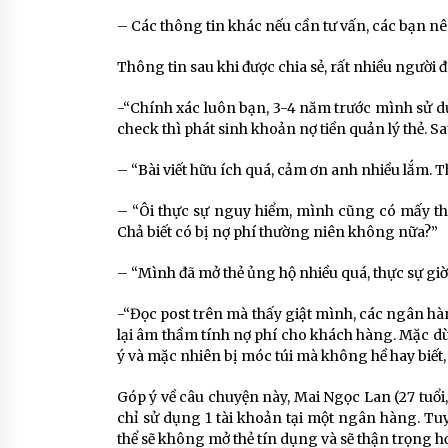
– Các thông tin khác nếu cần tư vấn, các bạn nê
Thông tin sau khi được chia sẻ, rất nhiều người đ
-“Chính xác luôn bạn, 3-4 năm trước mình sử 
check thì phát sinh khoản nợ tiền quản lý thẻ. 
– “Bài viết hữu ích quá, cảm ơn anh nhiều lắm. T
– “Ôi thực sự nguy hiểm, mình cũng có mấy t
Chả biết có bị nợ phí thường niên không nữa?”
– “Mình đã mở thẻ ủng hộ nhiều quá, thực sự gi
-“Đọc post trên mà thấy giật mình, các ngân hàn
lại âm thầm tính nợ phí cho khách hàng. Mặc d
ý và mặc nhiên bị móc túi mà không hề hay biết,
Góp ý về câu chuyện này, Mai Ngọc Lan (27 tuổi
chỉ sử dụng 1 tài khoản tại một ngân hàng. Tuy
thể sẽ không mở thẻ tín dụng và sẽ thận trọng h