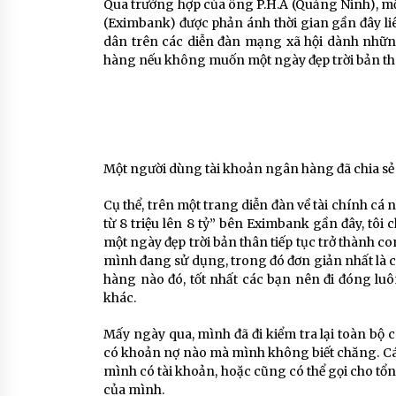
Qua trường hợp của ông P.H.A (Quảng Ninh), 
(Eximbank) được phản ánh thời gian gần đây liê
dân trên các diễn đàn mạng xã hội dành những 
hàng nếu không muốn một ngày đẹp trời bản thân
Một người dùng tài khoản ngân hàng đã chia sẻ 
Cụ thể, trên một trang diễn đàn về tài chính cá 
từ 8 triệu lên 8 tỷ” bên Eximbank gần đây, tôi
một ngày đẹp trời bản thân tiếp tục trở thành c
mình đang sử dụng, trong đó đơn giản nhất là
hàng nào đó, tốt nhất các bạn nên đi đóng luô
khác.
Mấy ngày qua, mình đã đi kiểm tra lại toàn bộ 
có khoản nợ nào mà mình không biết chăng. Cách
mình có tài khoản, hoặc cũng có thể gọi cho tổn
của mình.