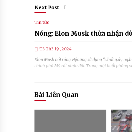
Next Post
Tin tức
Nóng: Elon Musk thừa nhận d
T3 Th3 19 , 2024
Elon Musk nói rằng việc ông sử dụng “c.hất g.ây ng.h.i
chính phủ Mỹ rất phản đối. Trong một buổi phỏng vấ
Bài Liên Quan