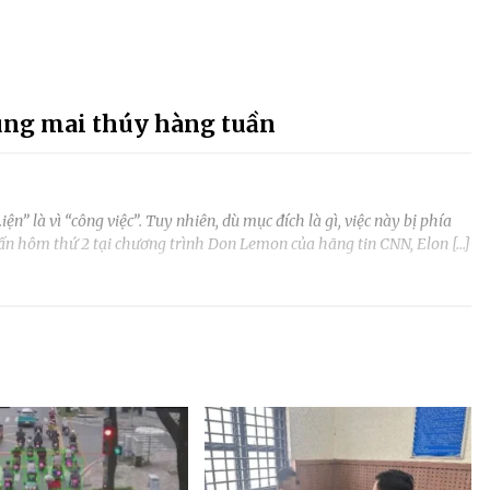
ùng mai thúy hàng tuần
ện” là vì “công việc”. Tuy nhiên, dù mục đích là gì, việc này bị phía
n hôm thứ 2 tại chương trình Don Lemon của hãng tin CNN, Elon […]