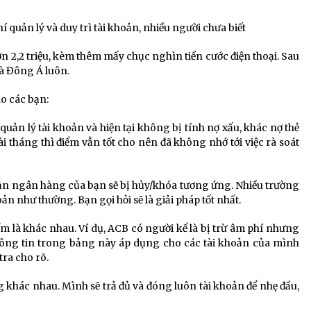
quản lý và duy trì tài khoản, nhiều người chưa biết
hơn 2,2 triệu, kèm thêm mấy chục nghìn tiền cước điện thoại. Sau
à Đông Á luôn.
ho các bạn:
quản lý tài khoản và hiện tại không bị tính nợ xấu, khác nợ thẻ
i tháng thì điểm vẫn tốt cho nên đã không nhớ tới việc rà soát
oản ngân hàng của bạn sẽ bị hủy/khóa tương ứng. Nhiều trường
ản như thường. Bạn gọi hỏi sẽ là giải pháp tốt nhất.
ểm là khác nhau. Ví dụ, ACB có người kể là bị trừ âm phí nhưng
thông tin trong bảng này áp dụng cho các tài khoản của mình
tra cho rõ.
g khác nhau. Mình sẽ trả đủ và đóng luôn tài khoản để nhẹ đầu,