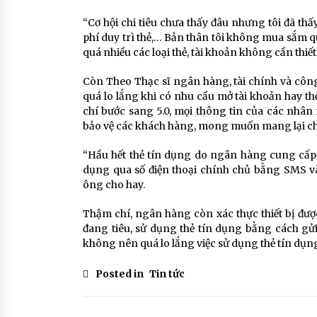
“Cơ hội chi tiêu chưa thấy đâu nhưng tôi đã thấ
phí duy trì thẻ,… Bản thân tôi không mua sắm qu
quá nhiều các loại thẻ, tài khoản không cần thiết”
Còn Theo Thạc sĩ ngân hàng, tài chính và công
quá lo lắng khi có nhu cầu mở tài khoản hay th
chí bước sang 5.0, mọi thông tin của các nhâ
bảo vệ các khách hàng, mong muốn mang lại cho
“Hầu hết thẻ tín dụng do ngân hàng cung cấp h
dụng qua số điện thoại chính chủ bằng SMS và
ông cho hay.
Thậm chí, ngân hàng còn xác thực thiết bị đ
đang tiêu, sử dụng thẻ tín dụng bằng cách gửi
không nên quá lo lắng việc sử dụng thẻ tín dụng
Posted in
Tin tức