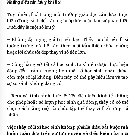
Những điều cần lưu ý khi lì xì
Tuy nhiên, lì xì trong môi trường giáo dục cần được thực
hiện đúng cách để tránh gây áp lực hoặc tạo sự phân biệt.
Dưới đây là một số lưu ý:
– Không đặt nặng giá trị tiền bạc: Thầy cô chỉ nên lì xì
tượng trưng, có thể kèm theo một tấm thiệp chúc mừng
hoặc lời chúc tốt đẹp thay vì số tiền lớn.
– Công bằng với tất cả học sinh: Lì xì nên được thực hiện
đồng đều, tránh trường hợp một số học sinh nhận được,
còn một số lại không. Điều này có thể gây hiểu lầm và tạo
sự so sánh không đáng có.
– Xem xét tình hình thực tế: Nếu điều kiện kinh tế không
cho phép hoặc số lượng học sinh quá đông, thầy cô có thể
chọn cách tặng một lời chúc tập thể thay vì lì xì từng cá
nhân.
Việc thầy cô lì xì học sinh không phải là điều bắt buộc mà
hoàn toàn dựa trên sự tự nguyện và điều kiện của mỗi