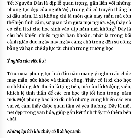
Tết Nguyên Đán là dịp lễ quan trọng, gắn liền với những
phong tục đẹp của người Việt, trong đó có truyền thống lì
xì đầu năm. Lì xì không chỉ là món quà may mắn mà còn
thể hiện tình cảm, sự quan tâm giữa mọi người. Vậy, thầy cô
có cần lì xì cho học sinh vào dịp năm mới không? Đây là
câu hỏi khiến nhiều người băn khoăn, nhất là trong bối
cảnh giáo dục ngày nay ngày càng chú trọng đến sự công
bằng và hạn chế áp lực tài chính trong trường học.
Ý nghĩa của việc lì xì
Từ xa xưa, phong tục lì xì đầu năm mang ý nghĩa cầu chúc
may mắn, sức khỏe và thành công. Thầy cô lì xì cho học
sinh không đơn thuần là tặng tiền, mà còn là lời động viên,
khích lệ tinh thần để các em học tập tốt hơn trong năm
mới. Một phong bao lì xì dù nhỏ nhưng cũng khiến các em
vui vẻ, cảm thấy được quan tâm và yêu thương. Đây là một
nét đẹp trong văn hóa, giúp gắn kết tình thầy trò thêm bền
chặt.
Những lợi ích khi thầy cô lì xì học sinh