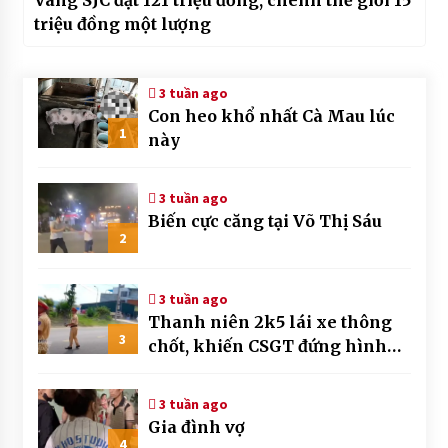
triệu đồng một lượng
3 tuần ago
Con heo khổ nhất Cà Mau lúc
1
này
3 tuần ago
Biến cực căng tại Võ Thị Sáu
2
3 tuần ago
Thanh niên 2k5 lái xe thông
3
chốt, khiến CSGT đứng hình
mất mấy giây
3 tuần ago
Gia đình vợ
4