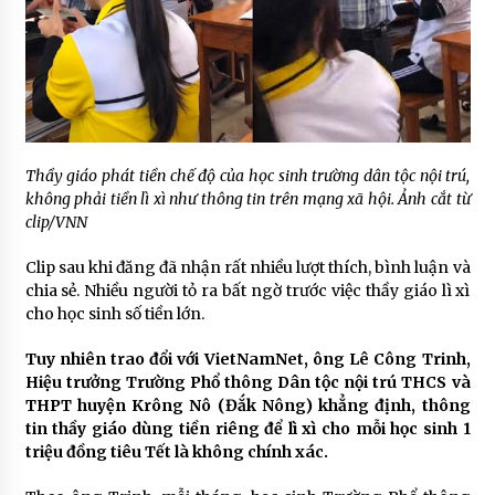
Thầy giáo phát tiền chế độ của học sinh trường dân tộc nội trú,
không phải tiền lì xì như thông tin trên mạng xã hội. Ảnh cắt từ
clip/VNN
Clip sau khi đăng đã nhận rất nhiều lượt thích, bình luận và
chia sẻ. Nhiều người tỏ ra bất ngờ trước việc thầy giáo lì xì
cho học sinh số tiền lớn.
Tuy nhiên trao đổi với VietNamNet, ông Lê Công Trinh,
Hiệu trưởng Trường Phổ thông Dân tộc nội trú THCS và
THPT huyện Krông Nô (Đắk Nông) khẳng định, thông
tin thầy giáo dùng tiền riêng để lì xì cho mỗi học sinh 1
triệu đồng tiêu Tết là không chính xác.