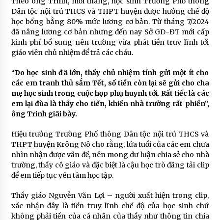
Theo ông Trinh, mỗi tháng, học sinh Trường Phổ thông
Dân tộc nội trú THCS và THPT huyện được hưởng chế độ
học bổng bằng 80% mức lương cơ bản. Từ tháng 7/2024
đã nâng lương cơ bản nhưng đến nay Sở GD-ĐT mới cấp
kinh phí bổ sung nên trường vừa phát tiền truy lĩnh tới
giáo viên chủ nhiệm để trả các cháu.
“Do học sinh đã lớn, thầy chủ nhiệm tính gửi một ít cho
các em tranh thủ sắm Tết, số tiền còn lại sẽ gửi cho cha
mẹ học sinh trong cuộc họp phụ huynh tới. Rất tiếc là các
em lại đùa là thầy cho tiền, khiến nhà trường rất phiền”,
ông Trinh giãi bày.
Hiệu trưởng Trường Phổ thông Dân tộc nội trú THCS và
THPT huyện Krông Nô cho rằng, lứa tuổi của các em chưa
nhìn nhận được vấn đề, nên mong dư luận chia sẻ cho nhà
trường, thầy cô giáo và đặc biệt là cậu học trò đăng tải clip
để em tiếp tục yên tâm học tập.
Thầy giáo Nguyễn Văn Lợi – người xuất hiện trong clip,
xác nhận đây là tiền truy lĩnh chế độ của học sinh chứ
không phải tiền của cá nhân của thầy như thông tin chia