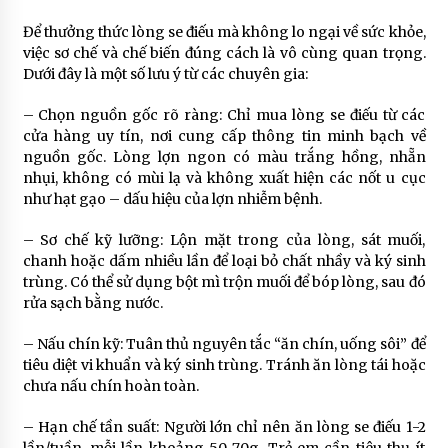
Để thưởng thức lòng se điếu mà không lo ngại về sức khỏe,
việc sơ chế và chế biến đúng cách là vô cùng quan trọng.
Dưới đây là một số lưu ý từ các chuyên gia:
– Chọn nguồn gốc rõ ràng: Chỉ mua lòng se điếu từ các
cửa hàng uy tín, nơi cung cấp thông tin minh bạch về
nguồn gốc. Lòng lợn ngon có màu trắng hồng, nhẵn
nhụi, không có mùi lạ và không xuất hiện các nốt u cục
như hạt gạo – dấu hiệu của lợn nhiễm bệnh.
– Sơ chế kỹ lưỡng: Lộn mặt trong của lòng, sát muối,
chanh hoặc dấm nhiều lần để loại bỏ chất nhầy và ký sinh
trùng. Có thể sử dụng bột mì trộn muối để bóp lòng, sau đó
rửa sạch bằng nước.
– Nấu chín kỹ: Tuân thủ nguyên tắc “ăn chín, uống sôi” để
tiêu diệt vi khuẩn và ký sinh trùng. Tránh ăn lòng tái hoặc
chưa nấu chín hoàn toàn.
– Hạn chế tần suất: Người lớn chỉ nên ăn lòng se điếu 1-2