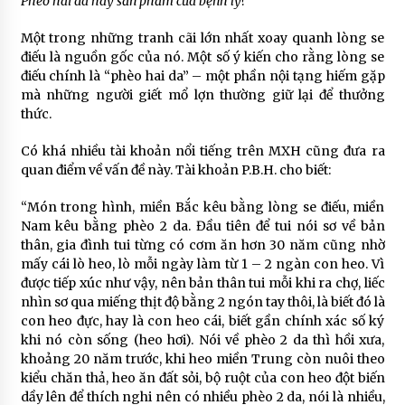
Phèo hai da hay sản phẩm của bệnh lý?
Một trong những tranh cãi lớn nhất xoay quanh lòng se
điếu là nguồn gốc của nó. Một số ý kiến cho rằng lòng se
điếu chính là “phèo hai da” – một phần nội tạng hiếm gặp
mà những người giết mổ lợn thường giữ lại để thưởng
thức.
Có khá nhiều tài khoản nổi tiếng trên MXH cũng đưa ra
quan điểm về vấn đề này. Tài khoản P.B.H. cho biết:
“Món trong hình, miền Bắc kêu bằng lòng se điếu, miền
Nam kêu bằng phèo 2 da. Đầu tiên để tui nói sơ về bản
thân, gia đình tui từng có cơm ăn hơn 30 năm cũng nhờ
mấy cái lò heo, lò mỗi ngày làm từ 1 – 2 ngàn con heo. Vì
được tiếp xúc như vậy, nên bản thân tui mỗi khi ra chợ, liếc
nhìn sơ qua miếng thịt độ bằng 2 ngón tay thôi, là biết đó là
con heo đực, hay là con heo cái, biết gần chính xác số ký
khi nó còn sống (heo hơi). Nói về phèo 2 da thì hồi xưa,
khoảng 20 năm trước, khi heo miền Trung còn nuôi theo
kiểu chăn thả, heo ăn đất sỏi, bộ ruột của con heo đột biến
dầy lên để thích nghi nên có nhiều phèo 2 da, nói là nhiều,