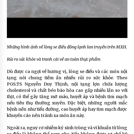
Những hình ảnh về lòng se điếu đông lạnh lan truyền trên MXH.
Rủi ro sức khỏe và tranh cãi về an toàn thực phẩm
Dù được ca ngợi về hương vị, lòng se điếu và các món nội
tạng nói chung tiềm ẩn nhiều rủi ro sức khỏe. Theo
PGS.TS Nguyễn Duy Thịnh, nội tạng lợn chứa lượng
cholesterol và chất béo bão hòa cao gấp nhiều lần so với
thịt, có thể gây tăng mỡ máu, huyết áp và bệnh tim mạch
nếu tiêu thụ thường xuyên. Đặc biệt, những người mắc
bệnh nền như tiểu đường, cao huyết áp hay tim mạch được
khuyến cáo nên tránh xa món ăn này.
Ngoài ra, nguy cơ nhiễm ký sinh trùng và vi khuẩn từ lòng