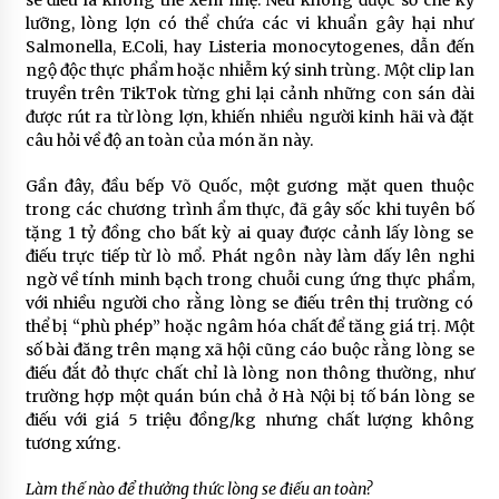
se điếu là không thể xem nhẹ. Nếu không được sơ chế kỹ
lưỡng, lòng lợn có thể chứa các vi khuẩn gây hại như
Salmonella, E.Coli, hay Listeria monocytogenes, dẫn đến
ngộ độc thực phẩm hoặc nhiễm ký sinh trùng. Một clip lan
truyền trên TikTok từng ghi lại cảnh những con sán dài
được rút ra từ lòng lợn, khiến nhiều người kinh hãi và đặt
câu hỏi về độ an toàn của món ăn này.
Gần đây, đầu bếp Võ Quốc, một gương mặt quen thuộc
trong các chương trình ẩm thực, đã gây sốc khi tuyên bố
tặng 1 tỷ đồng cho bất kỳ ai quay được cảnh lấy lòng se
điếu trực tiếp từ lò mổ. Phát ngôn này làm dấy lên nghi
ngờ về tính minh bạch trong chuỗi cung ứng thực phẩm,
với nhiều người cho rằng lòng se điếu trên thị trường có
thể bị “phù phép” hoặc ngâm hóa chất để tăng giá trị. Một
số bài đăng trên mạng xã hội cũng cáo buộc rằng lòng se
điếu đắt đỏ thực chất chỉ là lòng non thông thường, như
trường hợp một quán bún chả ở Hà Nội bị tố bán lòng se
điếu với giá 5 triệu đồng/kg nhưng chất lượng không
tương xứng.
Làm thế nào để thưởng thức lòng se điếu an toàn?