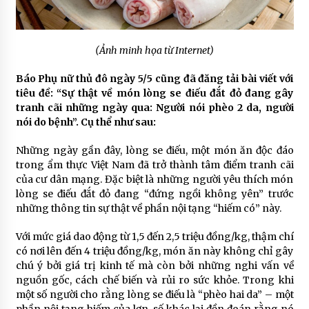
(Ảnh minh họa từ Internet)
Báo Phụ nữ thủ đô ngày 5/5 cũng đã đăng tải bài viết với
tiêu đề: “Sự thật về món lòng se điếu đắt đỏ đang gây
tranh cãi những ngày qua: Người nói phèo 2 da, người
nói do bệnh”. Cụ thể như sau:
Những ngày gần đây, lòng se điếu, một món ăn độc đáo
trong ẩm thực Việt Nam đã trở thành tâm điểm tranh cãi
của cư dân mạng. Đặc biệt là những người yêu thích món
lòng se điếu đắt đỏ đang “đứng ngồi không yên” trước
những thông tin sự thật về phần nội tạng “hiếm có” này.
Với mức giá dao động từ 1,5 đến 2,5 triệu đồng/kg, thậm chí
có nơi lên đến 4 triệu đồng/kg, món ăn này không chỉ gây
chú ý bởi giá trị kinh tế mà còn bởi những nghi vấn về
nguồn gốc, cách chế biến và rủi ro sức khỏe. Trong khi
một số người cho rằng lòng se điếu là “phèo hai da” – một