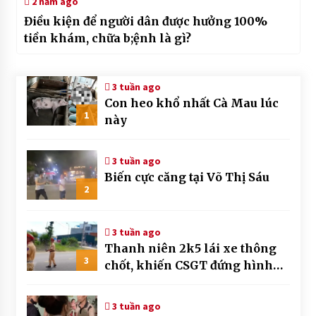
2 năm ago
Điều kiện để người dân được hưởng 100%
tiền khám, chữa b;ệnh là gì?
3 tuần ago
Con heo khổ nhất Cà Mau lúc
1
này
3 tuần ago
Biến cực căng tại Võ Thị Sáu
2
3 tuần ago
Thanh niên 2k5 lái xe thông
3
chốt, khiến CSGT đứng hình
mất mấy giây
3 tuần ago