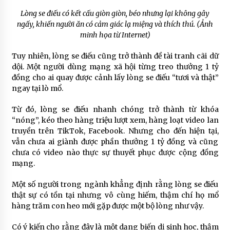
Lòng se điếu có kết cấu giòn giòn, béo nhưng lại không gây
ngấy, khiến người ăn có cảm giác lạ miệng và thích thú. (Ảnh
minh họa từ Internet)
Tuy nhiên, lòng se điếu cũng trở thành đề tài tranh cãi dữ
dội. Một người dùng mạng xã hội từng treo thưởng 1 tỷ
đồng cho ai quay được cảnh lấy lòng se điếu “tươi và thật”
ngay tại lò mổ.
Từ đó, lòng se điếu nhanh chóng trở thành từ khóa
“nóng”, kéo theo hàng triệu lượt xem, hàng loạt video lan
truyền trên TikTok, Facebook. Nhưng cho đến hiện tại,
vẫn chưa ai giành được phần thưởng 1 tỷ đồng và cũng
chưa có video nào thực sự thuyết phục được cộng đồng
mạng.
Một số người trong ngành khẳng định rằng lòng se điếu
thật sự có tồn tại nhưng vô cùng hiếm, thậm chí họ mổ
hàng trăm con heo mới gặp được một bộ lòng như vậy.
Có ý kiến cho rằng đây là một dạng biến dị sinh học, thậm