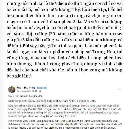
nhưng ước tính tại lò thời điểm đó thì 1 ngàn con chỉ có vài
ba con là có, mỗi con ước lượng 1 ký. Còn hiện tại, hầu hết
heo nuôi theo hình thức trại tập trung, cả chục ngàn con
may ra có 1 con có 1 đoạn phèo 2 da. Mà với cái số lượng
hiếm hoi như vậy, chủ lò còn chưa kịp nhìn thấy chứ nói gì
có bán ra thị trường (20 năm trước tui từng bán món này
giá gấp 3 lần dồi trường, sau đó vì quá hiếm nên không có
để bán). Bởi vậy, bây giờ mà tui ra quán thấy món phèo 2 da
là biết ngay nó là sản phẩm của pháp sư Trung Hoa, tui
cũng từng mày mò học hỏi cách biến 1 cọng phèo heo
bình thường thành 1 cọng phèo 2 da, nhưng vì tính chất
độc hại của hoá chất xúc tác nên tui học xong mà không
bao giờ làm”.