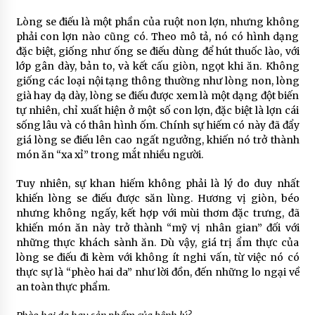
Lòng se điếu là một phần của ruột non lợn, nhưng không
phải con lợn nào cũng có. Theo mô tả, nó có hình dạng
đặc biệt, giống như ống se điếu dùng để hút thuốc lào, với
lớp gân dày, bản to, và kết cấu giòn, ngọt khi ăn. Không
giống các loại nội tạng thông thường như lòng non, lòng
già hay dạ dày, lòng se điếu được xem là một dạng đột biến
tự nhiên, chỉ xuất hiện ở một số con lợn, đặc biệt là lợn cái
sống lâu và có thân hình ốm. Chính sự hiếm có này đã đẩy
giá lòng se điếu lên cao ngất ngưởng, khiến nó trở thành
món ăn “xa xỉ” trong mắt nhiều người.
Tuy nhiên, sự khan hiếm không phải là lý do duy nhất
khiến lòng se điếu được săn lùng. Hương vị giòn, béo
nhưng không ngấy, kết hợp với mùi thơm đặc trưng, đã
khiến món ăn này trở thành “mỹ vị nhân gian” đối với
những thực khách sành ăn. Dù vậy, giá trị ẩm thực của
lòng se điếu đi kèm với không ít nghi vấn, từ việc nó có
thực sự là “phèo hai da” như lời đồn, đến những lo ngại về
an toàn thực phẩm.