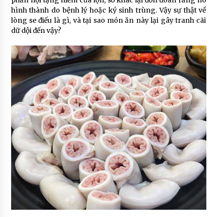
phần nội tạng hiếm của lợn, số khác lại đồn đoán rằng nó
hình thành do bệnh lý hoặc ký sinh trùng. Vậy sự thật về
lòng se điếu là gì, và tại sao món ăn này lại gây tranh cãi
dữ dội đến vậy?