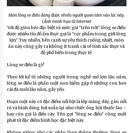
Món lòng se điếu đang được nhiều người quan tâm vào lúc này.
(Ảnh minh họa từ Internet
Với độ giòn béo đặc biệt và mức giá “trên trời”, lòng se điếu
được nhiều tín đồ ẩm thực gọi là “cực phẩm trong giới lòng
lợn”. Tuy nhiên, bên cạnh sự yêu thích cuồng nhiệt, món
ăn này cũng gây ra không ít tranh cãi về tính xác thực và
độ phổ biến trong thực tế.
Lòng se điếu là gì?
Theo lời kể từ những người trong nghề mổ lợn lâu năm,
lòng se điếu là phần ruột non hiếm gặp ở những con heo
cái đã nuôi lâu năm, gầy yếu.
Đoạn ruột này có đặc điểm nổi bật là lớp màng dày, gân nổi
rõ và hình dáng hơi xoắn lại như chiếc ống hút thuốc lào –
hay còn gọi là điếu cày. Tên gọi “lòng se điếu” cũng xuất
phát từ đặc điểm hình học đặc biệt này.
Không giống như các phần lòng thông thường, lòng se