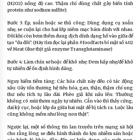
(H2O2) nồng độ cao. Thậm chí dùng chất gây biến tính
protein như sodium sulfite).
Bước 3: Ép, xoắn hoặc se thủ công: Dùng dụng cụ xoắn
nhẹ, se cuộn lại cho hai lớp niêm mạc bám dính với nhau.
Đôi khi còn bơm thêm dung dịch dính dạng hồ vào giữa để
tạo “da đôi”. (Hãy tìm đọc lại phần #foodfacts bí mật số 402
về Meat Glue thịt giả enzyme Transglutaminase)
Bước 4: Làm chín sơ hoặc để khô nhẹ: Đem hấp nhẹ/để khô
tự nhiên để ổn định hình dáng.
Nguy hiểm tiềm tàng: Các hóa chất này đều có tác động
xấu: Gây tổn thương hệ tiêu hóa, gan, thận, thậm chí ung
thư nếu tích tụ lâu dài. Phèo giả khi nấu lên: Thường
không có mùi thơm ngậy tự nhiên. Cắn vào thì thấy cứng,
dai kỳ cục, hoặc lớp da giữa hai mặt dễ bị tách ra. Luộc lâu
cũng không mềm như lòng non thật”.
Ngược lại, một số thông tin lan truyền trên mạng xã hội
cho rằng lòng se điếu hình thành do lợn nhiễm sán hoặc
các bệnh lý khác, dẫn đến sự biến dạng của ruột non.