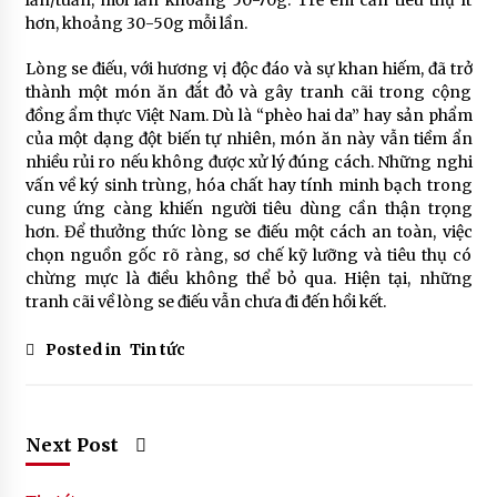
lần/tuần, mỗi lần khoảng 50-70g. Trẻ em cần tiêu thụ ít
hơn, khoảng 30-50g mỗi lần.
Lòng se điếu, với hương vị độc đáo và sự khan hiếm, đã trở
thành một món ăn đắt đỏ và gây tranh cãi trong cộng
đồng ẩm thực Việt Nam. Dù là “phèo hai da” hay sản phẩm
của một dạng đột biến tự nhiên, món ăn này vẫn tiềm ẩn
nhiều rủi ro nếu không được xử lý đúng cách. Những nghi
vấn về ký sinh trùng, hóa chất hay tính minh bạch trong
cung ứng càng khiến người tiêu dùng cần thận trọng
hơn. Để thưởng thức lòng se điếu một cách an toàn, việc
chọn nguồn gốc rõ ràng, sơ chế kỹ lưỡng và tiêu thụ có
chừng mực là điều không thể bỏ qua. Hiện tại, những
tranh cãi về lòng se điếu vẫn chưa đi đến hồi kết.
Posted in
Tin tức
Next Post