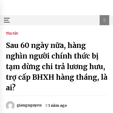
Skip
to
content
Tin tức
Sau 60 ngày nữa, hàng
nghìn người chính thức bị
tạm dừng chi trả lương hưu,
trợ cấp BHXH hàng tháng, là
ai?
giangnguyen
1 năm ago