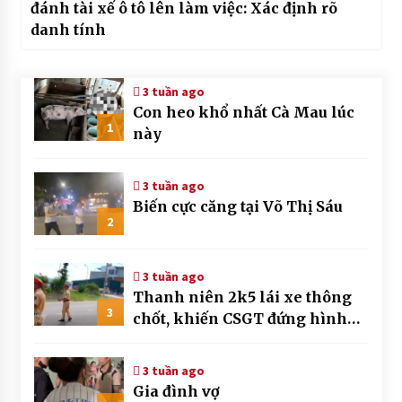
đánh tài xế ô tô lên làm việc: Xác định rõ
danh tính
3 tuần ago
Con heo khổ nhất Cà Mau lúc
1
này
3 tuần ago
Biến cực căng tại Võ Thị Sáu
2
3 tuần ago
Thanh niên 2k5 lái xe thông
3
chốt, khiến CSGT đứng hình
mất mấy giây
3 tuần ago
Gia đình vợ