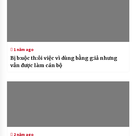
1 năm ago
Bị b:uộc th:ôi việc vì dùng bằng g:iả nhưng
vẫn được làm cán bộ
2 năm ago