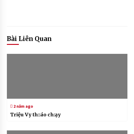
Bài Liên Quan
2 năm ago
Triệu Vy th::áo ch:ạy