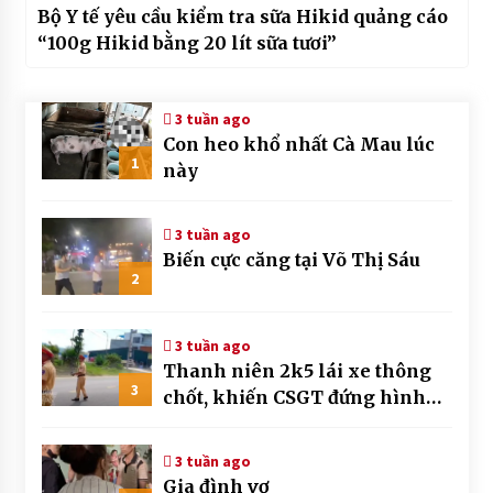
Bộ Y tế yêu cầu kiểm tra sữa Hikid quảng cáo
“100g Hikid bằng 20 lít sữa tươi”
3 tuần ago
Con heo khổ nhất Cà Mau lúc
1
này
3 tuần ago
Biến cực căng tại Võ Thị Sáu
2
3 tuần ago
Thanh niên 2k5 lái xe thông
3
chốt, khiến CSGT đứng hình
mất mấy giây
3 tuần ago
Gia đình vợ