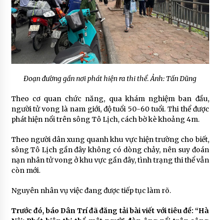
Đoạn đường gần nơi phát hiện ra thi thể. Ảnh: Tấn Dũng
Theo cơ quan chức năng, qua khám nghiệm ban đầu,
người tử vong là nam giới, độ tuổi 50-60 tuổi. Thi thể được
phát hiện nổi trên sông Tô Lịch, cách bờ kè khoảng 4m.
Theo người dân xung quanh khu vực hiện trường cho biết,
sông Tô Lịch gần đây không có dòng chảy, nên suy đoán
nạn nhân tử vong ở khu vực gần đây, tình trạng thi thể vẫn
còn mới.
Nguyên nhân vụ việc đang được tiếp tục làm rõ.
Trước đó, báo Dân Trí đã đăng tải bài viết với tiêu đề: “Hà