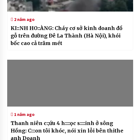
2 năm ago
KI::NH HO::ÀNG: Cháy cơ sở kinh doanh đồ
gỗ trên đường Đê La Thành (Hà Nội), khói
bốc cao cả trăm mét
1 năm ago
Thanh niên c:;ứu 4 h::::ọc s::::inh ở sông
Hồng: C:::on tôi khóc, nói xin lỗi bên thithe
anh Doanh