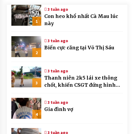
3 tuần ago
Con heo khổ nhất Cà Mau lúc
1
này
3 tuần ago
Biến cực căng tại Võ Thị Sáu
2
3 tuần ago
Thanh niên 2k5 lái xe thông
3
chốt, khiến CSGT đứng hình
mất mấy giây
3 tuần ago
Gia đình vợ
4
3 tuần ago