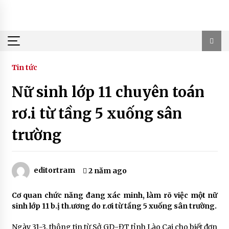
Skip
to
content
Tin tức
Nữ sinh lớp 11 chuyên toán
rơ.i từ tầng 5 xuống sân
trường
editortram
2 năm ago
Cơ quan chức năng đang xác minh, làm rõ việc một nữ
sinh lớp 11 b.ị th.ương do r.ơi từ tầng 5 xuống sân trường.
Ngày 31-3, thông tin từ Sở GD-ĐT tỉnh Lào Cai cho biết đơn