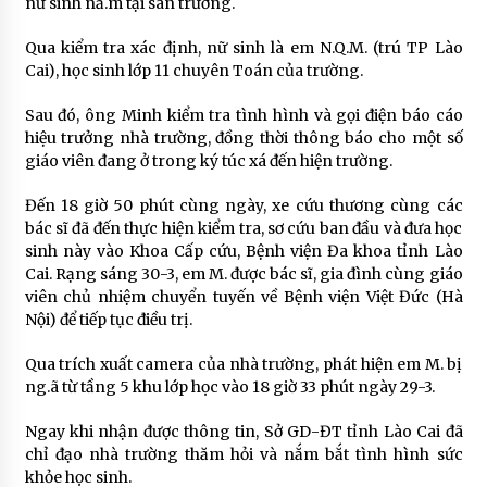
nữ sinh nằ.m tại sân trường.
Qua kiểm tra xác định, nữ sinh là em N.Q.M. (trú TP Lào
Cai), học sinh lớp 11 chuyên Toán của trường.
Sau đó, ông Minh kiểm tra tình hình và gọi điện báo cáo
hiệu trưởng nhà trường, đồng thời thông báo cho một số
giáo viên đang ở trong ký túc xá đến hiện trường.
Đến 18 giờ 50 phút cùng ngày, xe cứu thương cùng các
bác sĩ đã đến thực hiện kiểm tra, sơ cứu ban đầu và đưa học
sinh này vào Khoa Cấp cứu, Bệnh viện Đa khoa tỉnh Lào
Cai. Rạng sáng 30-3, em M. được bác sĩ, gia đình cùng giáo
viên chủ nhiệm chuyển tuyến về Bệnh viện Việt Đức (Hà
Nội) để tiếp tục điều trị.
Qua trích xuất camera của nhà trường, phát hiện em M. bị
ng.ã từ tầng 5 khu lớp học vào 18 giờ 33 phút ngày 29-3.
Ngay khi nhận được thông tin, Sở GD-ĐT tỉnh Lào Cai đã
chỉ đạo nhà trường thăm hỏi và nắm bắt tình hình sức
khỏe học sinh.