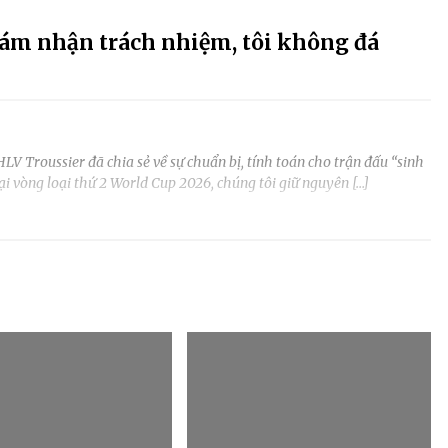
dám nhận trách nhiệm, tôi không đá
V Troussier đã chia sẻ về sự chuẩn bị, tính toán cho trận đấu “sinh
tại vòng loại thứ 2 World Cup 2026, chúng tôi giữ nguyên […]