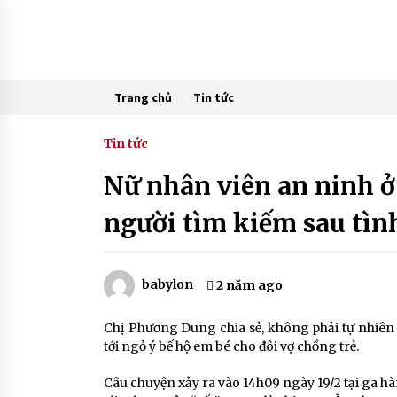
Skip
to
content
Trang chủ
Tin tức
Tin tức
Nữ nhân viên an ninh ở
người tìm kiếm sau tì
babylon
2 năm ago
Chị Phương Dung chia sẻ, không phải tự nhiên 
tới ngỏ ý bế hộ em bé cho đôi vợ chồng trẻ.
Câu chuyện xảy ra vào 14h09 ngày 19/2 tại ga h