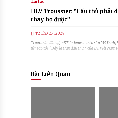
Tin tức
HLV Troussier: “Cầu thủ phải 
thay họ được”
T2 Th3 25 , 2024
Trước trận đấu gặp ĐT Indonesia trên sân Mỹ Đình, HL
tử” sắp tới.​ “Đây là trận đấu thứ 4 của ĐT Việt Nam 
Bài Liên Quan