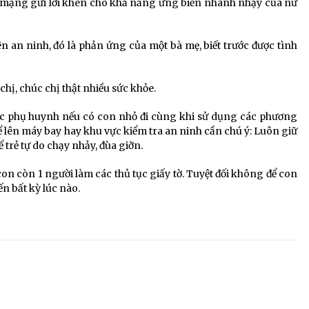
 mạng gửi lời khen cho khả năng ứng biến nhanh nhạy của nữ
 an ninh, đó là phản ứng của một bà mẹ, biết trước được tình
chị, chúc chị thật nhiều sức khỏe.
 các phụ huynh nếu có con nhỏ đi cùng khi sử dụng các phương
ể lên máy bay hay khu vực kiểm tra an ninh cần chú ý: Luôn giữ
trẻ tự do chạy nhảy, đùa giỡn.
on còn 1 người làm các thủ tục giấy tờ. Tuyệt đối không để con
n bất kỳ lúc nào.