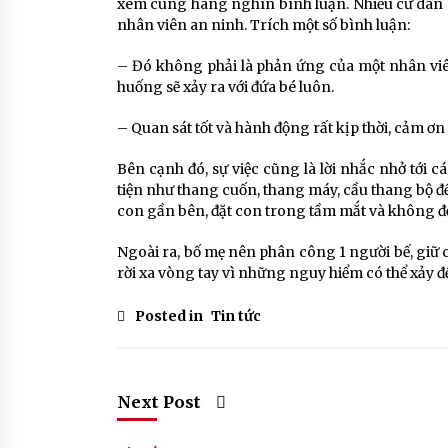
xem cùng hàng nghìn bình luận. Nhiều cư dân
nhân viên an ninh. Trích một số bình luận:
– Đó không phải là phản ứng của một nhân viên
huống sẽ xảy ra với đứa bé luôn.
– Quan sát tốt và hành động rất kịp thời, cảm ơn 
Bên cạnh đó, sự việc cũng là lời nhắc nhở tới
tiện như thang cuốn, thang máy, cầu thang bộ đ
con gần bên, đặt con trong tầm mắt và không để 
Ngoài ra, bố mẹ nên phân công 1 người bế, giữ c
rời xa vòng tay vì những nguy hiểm có thể xảy đế
Posted in
Tin tức
Next Post