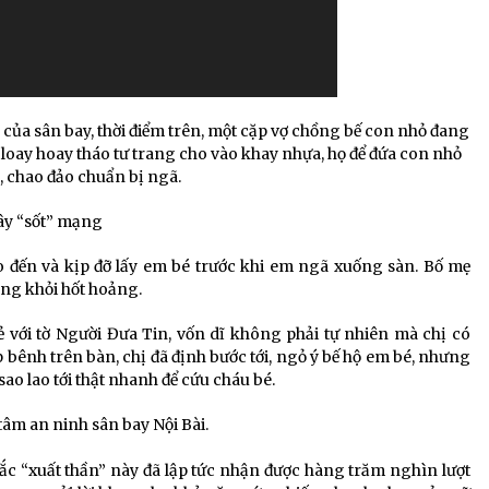
 của sân bay, thời điểm trên, một cặp vợ chồng bế con nhỏ đang
i loay hoay tháo tư trang cho vào khay nhựa, họ để đứa con nhỏ
, chao đảo chuẩn bị ngã.
gây “sốt” mạng
o đến và kịp đỡ lấy em bé trước khi em ngã xuống sàn. Bố mẹ
ng khỏi hốt hoảng.
ẻ với tờ Người Đưa Tin, vốn dĩ không phải tự nhiên mà chị có
 bênh trên bàn, chị đã định bước tới, ngỏ ý bế hộ em bé, nhưng
sao lao tới thật nhanh để cứu cháu bé.
âm an ninh sân bay Nội Bài.
ắc “xuất thần” này đã lập tức nhận được hàng trăm nghìn lượt