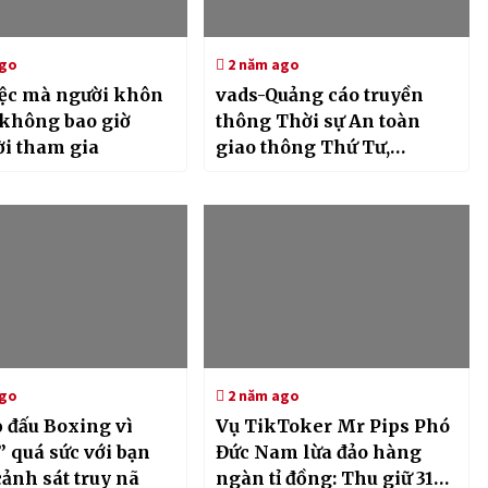
ago
2 năm ago
tiệc mà người khôn
vads-Quảng cáo truyền
không bao giờ
thông Thời sự An toàn
ời tham gia
giao thông Thứ Tư,
02/10/2024 – 14:03 Hiện
trạng cầu phao Phong
Châu sau khi phải tháo
rời do nước sông chảy xiết
ago
2 năm ago
ỏ đấu Boxing vì
Vụ TikToker Mr Pips Phó
” quá sức với bạn
Đức Nam lừa đảo hàng
 cảnh sát truy nã
ngàn tỉ đồng: Thu giữ 31