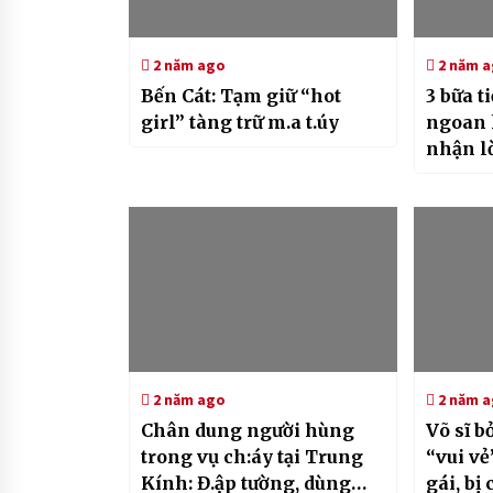
2 năm ago
2 năm 
Bến Cát: Tạm giữ “hot
3 bữa 
girl” tàng trữ m.a t.úy
ngoan 
nhận l
2 năm ago
2 năm 
Chân dung người hùng
Võ sĩ b
trong vụ ch:áy tại Trung
“vui vẻ
Kính: Đ.ập tường, dùng
gái, bị