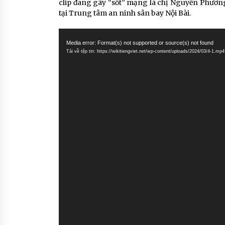
clip đang gây “sốt” mạng là chị Nguyễn Phươn
tại Trung tâm an ninh sân bay Nội Bài.
Trình
chơi
Media error: Format(s) not supported or source(s) not found
Tải về tệp tin: https://wikitiengviet.net/wp-content/uploads/2024/03/4-1.mp
Video