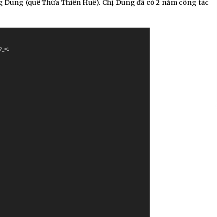
g Dung (quê Thừa Thiên Huế). Chị Dung đã có 2 năm công tác
4?_=1