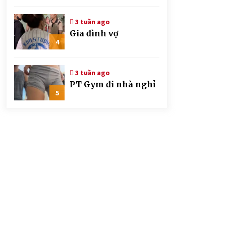
CSGT đứng hình mất
mấy giây
3 tuần ago
Gia đình vợ
4
3 tuần ago
PT Gym đi nhà nghỉ
5