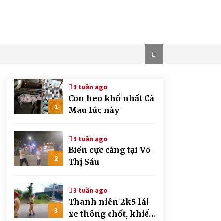
3 tuần ago
Con heo khổ nhất Cà
1
Mau lúc này
3 tuần ago
Biến cực căng tại Võ
2
Thị Sáu
3 tuần ago
Thanh niên 2k5 lái
3
xe thông chốt, khiến