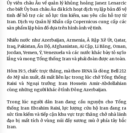
Ủy viên châu Âu về quản lý khủng hoảng Janez Lenarcic
cho biết Ủy ban châu Âu đã kích hoạt dịch vụ lập bản đồ vệ
tinh để hỗ trợ các nỗ lực tìm kiếm, sau yêu cầu hỗ trợ từ
Iran. Dịch vụ Quản lý Khẩn cấp Copernicus cung cấp các
sản phẩm lập bản đồ dựa trên hình ảnh vệ tinh.
Nhiều nước như Azerbaijan, Armenia, Ả Rập Xê Út, Qatar,
Iraq, Pakistan, Ấn Độ, Afghanistan, Ai Cập, Li Băng, Oman,
Jordan, Yemen, Ý, Venezuela và các nước khác bày tỏ sự lo
lắng và mong Tổng thống Iran và phái đoàn được an toàn.
Hôm 19.5, chiếc trực thăng, mà theo IRNA là dòng Bell 212
do Mỹ sản xuất, đã mất liên lạc trong lúc chở Tổng thống
Raisi và Ngoại trưởng Iran Hossein Amir-Abdollahian
cùng những người khác ở tỉnh Đông Azerbaijan.
Trong lúc người dân Iran đang cầu nguyện cho Tổng
thống Iran Ebrahim Raisi, lực lượng cứu hộ Iran đang ra
sức tìm kiếm và tiếp cận khu vực trực thăng chở nhà lãnh
đạo bị mất tích ở vùng núi đầy sương mù ở phía tây bắc
Iran.