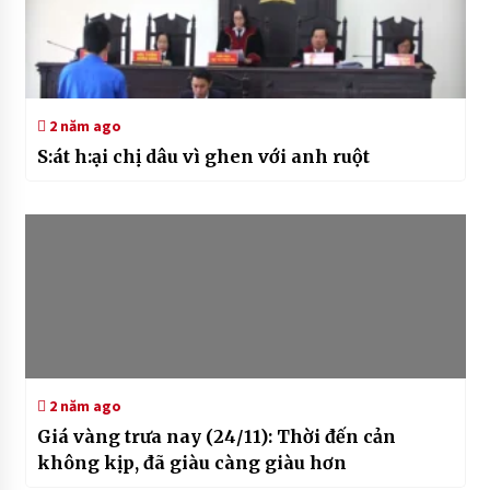
2 năm ago
S:át h:ại chị dâu vì ghen với anh ruột
2 năm ago
Giá vàng trưa nay (24/11): Thời đến cản
không kịp, đã giàu càng giàu hơn