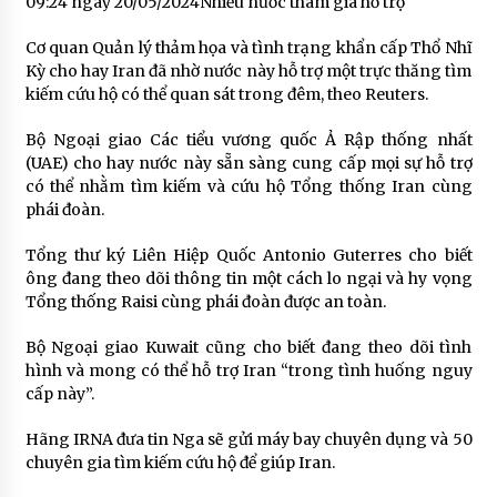
09:24 ngày 20/05/2024Nhiều nước tham gia hỗ trợ
Cơ quan Quản lý thảm họa và tình trạng khẩn cấp Thổ Nhĩ
Kỳ cho hay Iran đã nhờ nước này hỗ trợ một trực thăng tìm
kiếm cứu hộ có thể quan sát trong đêm, theo Reuters.
Bộ Ngoại giao Các tiểu vương quốc Ả Rập thống nhất
(UAE) cho hay nước này sẵn sàng cung cấp mọi sự hỗ trợ
có thể nhằm tìm kiếm và cứu hộ Tổng thống Iran cùng
phái đoàn.
Tổng thư ký Liên Hiệp Quốc Antonio Guterres cho biết
ông đang theo dõi thông tin một cách lo ngại và hy vọng
Tổng thống Raisi cùng phái đoàn được an toàn.
Bộ Ngoại giao Kuwait cũng cho biết đang theo dõi tình
hình và mong có thể hỗ trợ Iran “trong tình huống nguy
cấp này”.
Hãng IRNA đưa tin Nga sẽ gửi máy bay chuyên dụng và 50
chuyên gia tìm kiếm cứu hộ để giúp Iran.