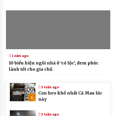
1 năm ago
10 biểu hiện ngôi nhà ở ‘có lộc’, đem phúc
lành tới cho gia chủ
3 tuần ago
Con heo khổ nhất Cà Mau lúc
1
này
3 tuần ago