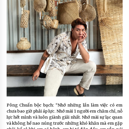
Pông Chuẩn bộc bạch: “Nhớ những lần làm việc có em
chưa bao giờ phải áp lực. Nhớ mãi 1 người em chăm chỉ, nỗ
lực hết mình và luôn giành giải nhất. Nhớ mãi sự lạc quan
và không hề nao núng trước những khó khăn mà em gặp