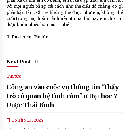
phải, kể cả khi em có bệnh, em bị té đ.ập đ.ầu, em vẫn nói
với mọi người bằng cái cách như thể điều đó chẳng có gì
phải bận tâm. Chị sẽ không thể được như em, không thể
cười trong mọi hoàn cảnh nên ít nhất lúc này em cho chị
được buồn nhiều hơn một tí nhé”.
Posted in
Tin tức
Next Post
Tin tức
Công an vào cuộc vụ thông tin "thầy
trò có quan hệ tình cảm" ở Đại học Y
Dược Thái Bình
T6 Th5 10 , 2024