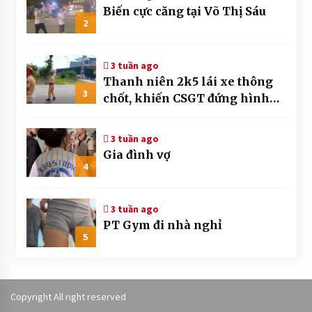
Biến cực căng tại Võ Thị Sáu
2
3 tuần ago
Thanh niên 2k5 lái xe thông
3
chốt, khiến CSGT đứng hình
mất mấy giây
3 tuần ago
Gia đình vợ
4
3 tuần ago
PT Gym đi nhà nghỉ
5
Copyright All right reserved