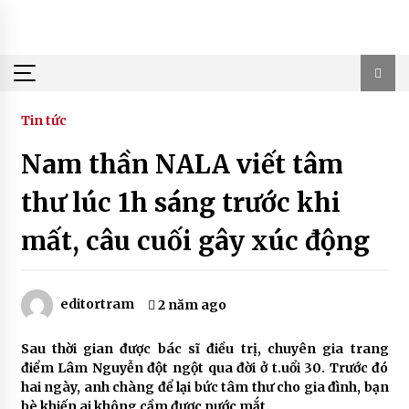
Skip
to
content
Tin tức
Nam thần NALA viết tâm
thư lúc 1h sáng trước khi
mất, câu cuối gây xúc động
editortram
2 năm ago
Sau thời gian được bác sĩ điều trị, chuyên gia trang
điểm Lâm Nguyễn đột ngột qua đời ở t.uổi 30. Trước đó
hai ngày, anh chàng để lại bức tâm thư cho gia đình, bạn
bè khiến ai không cầm được nước mắt.