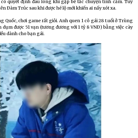
a có quyết định đau lòng khi gặp bế tắc chuyện tình cảm. Tuy
ên Đàm Trúc sau khi được hé lộ mới khiến ai nấy xót xa.
g Quốc, chơi game rất giỏi. Anh quen 1 cô gái 28 t.uổi ở Trùng
 dụm được 51 vạn (tương đương với 1 tỷ 8 VNĐ) bằng việc cày
đều dành cho bạn gái.