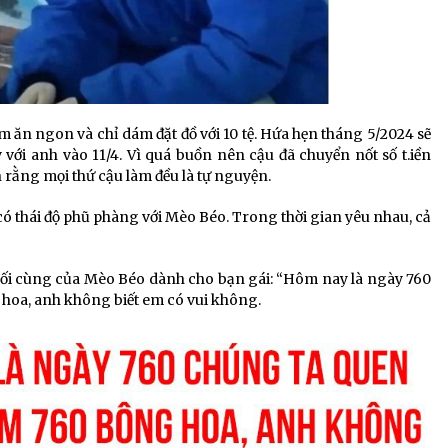
ăn ngon và chỉ dám đặt đồ với 10 tệ. Hứa hẹn tháng 5/2024 sẽ
y với anh vào 11/4. Vì quá buồn nên cậu đã chuyển nốt số t.iền
ắn rằng mọi thứ cậu làm đều là tự nguyện.
 có thái độ phũ phàng với Mèo Béo. Trong thời gian yêu nhau, cả
uối cùng của Mèo Béo dành cho bạn gái: “Hôm nay là ngày 760
hoa, anh không biết em có vui không.