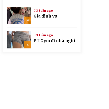
CSGT đứng hình mất
mấy giây
3 tuần ago
Gia đình vợ
4
3 tuần ago
PT Gym đi nhà nghỉ
5