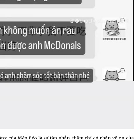
ộng của Mèo Béo là sự tàn nhẫn, thậm chí có phần vô ơn của