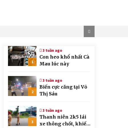
3 tuần ago
Con heo khổ nhất Cà
1
Mau lúc này
3 tuần ago
Biến cực căng tại Võ
2
Thị Sáu
3 tuần ago
Thanh niên 2k5 lái
3
xe thông chốt, khiến