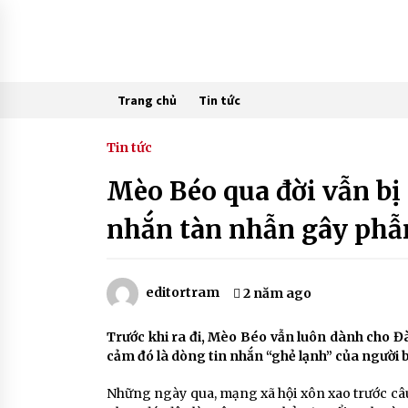
Skip
to
content
Trang chủ
Tin tức
Tin tức
Mèo Béo qua đời vẫn bị 
nhắn tàn nhẫn gây phẫ
editortram
2 năm ago
Trước khi ra đi, Mèo Béo vẫn luôn dành cho Đà
cảm đó là dòng tin nhắn “ghẻ lạnh” của người 
Những ngày qua, mạng xã hội xôn xao trước câu