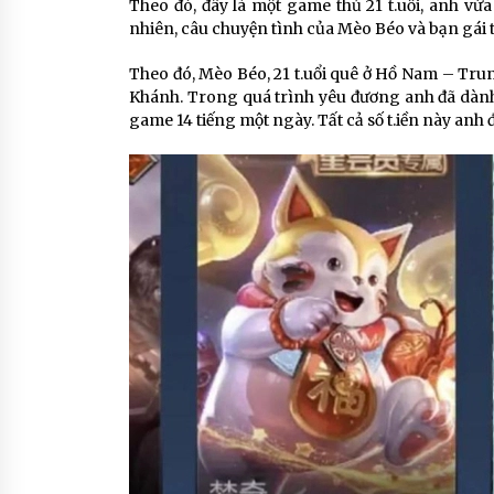
Theo đó, đây là một game thủ 21 t.uổi, anh vừ
nhiên, câu chuyện tình của Mèo Béo và bạn gái t
Theo đó, Mèo Béo, 21 t.uổi quê ở Hồ Nam – Trun
Khánh. Trong quá trình yêu đương anh đã dành
game 14 tiếng một ngày. Tất cả số t.iền này anh 