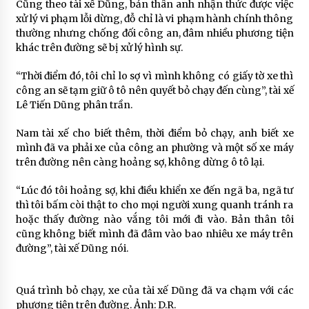
Cũng theo tài xế Dũng, bản thân anh nhận thức được việc
xử lý vi phạm lỗi dừng, đỗ chỉ là vi phạm hành chính thông
thường nhưng chống đối công an, đâm nhiều phương tiện
khác trên đường sẽ bị xử lý hình sự.
“Thời điểm đó, tôi chỉ lo sợ vì mình không có giấy tờ xe thì
công an sẽ tạm giữ ô tô nên quyết bỏ chạy đến cùng”, tài xế
Lê Tiến Dũng phân trần.
Nam tài xế cho biết thêm, thời điểm bỏ chạy, anh biết xe
mình đã va phải xe của công an phường và một số xe máy
trên đường nên càng hoảng sợ, không dừng ô tô lại.
“Lúc đó tôi hoảng sợ, khi điều khiển xe đến ngã ba, ngã tư
thì tôi bấm còi thật to cho mọi người xung quanh tránh ra
hoặc thấy đường nào vắng tôi mới đi vào. Bản thân tôi
cũng không biết mình đã đâm vào bao nhiêu xe máy trên
đường”, tài xế Dũng nói.
Quá trình bỏ chạy, xe của tài xế Dũng đã va chạm với các
phương tiện trên đường. Ảnh: D.R.