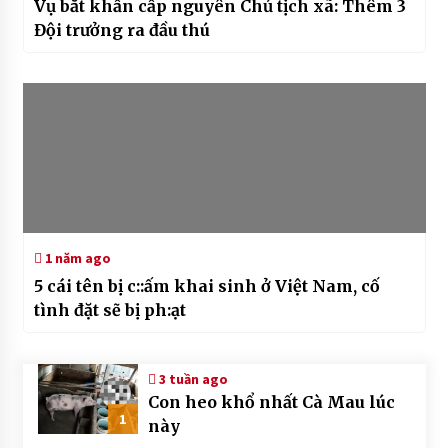
Vụ bắt khẩn cấp nguyên Chủ tịch xã: Thêm 3
Đội trưởng ra đầu thú
1 năm ago
5 cái tên bị c::ấm khai sinh ở Việt Nam, cố
tình đặt sẽ bị ph:ạt
3 tuần ago
Con heo khổ nhất Cà Mau lúc
1
này