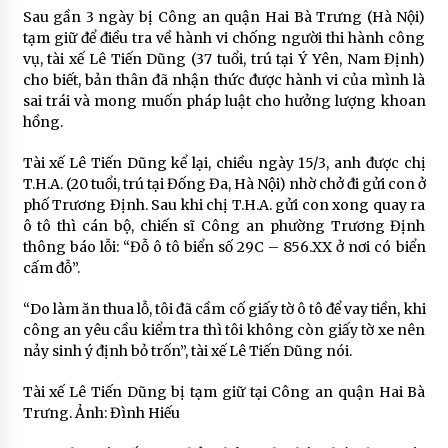
Sau gần 3 ngày bị Công an quận Hai Bà Trưng (Hà Nội)
tạm giữ để điều tra về hành vi chống người thi hành công
vụ, tài xế Lê Tiến Dũng (37 tuổi, trú tại Ý Yên, Nam Định)
cho biết, bản thân đã nhận thức được hành vi của mình là
sai trái và mong muốn pháp luật cho hưởng lượng khoan
hồng.
Tài xế Lê Tiến Dũng kể lại, chiều ngày 15/3, anh được chị
T.H.A. (20 tuổi, trú tại Đống Đa, Hà Nội) nhờ chở đi gửi con ở
phố Trương Định. Sau khi chị T.H.A. gửi con xong quay ra
ô tô thì cán bộ, chiến sĩ Công an phường Trương Định
thông báo lỗi: “Đỗ ô tô biển số 29C – 856.XX ở nơi có biển
cấm đỗ”.
“Do làm ăn thua lỗ, tôi đã cầm cố giấy tờ ô tô để vay tiền, khi
công an yêu cầu kiểm tra thì tôi không còn giấy tờ xe nên
nảy sinh ý định bỏ trốn”, tài xế Lê Tiến Dũng nói.
Tài xế Lê Tiến Dũng bị tạm giữ tại Công an quận Hai Bà
Trưng. Ảnh: Đình Hiếu