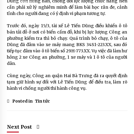
Dũng còn hung hãn, chống đối lực lượng chức năng nên
https://wikitiengviet.net/wp-
content/uploads/2024/03/9.mp4?
cần phải xử lý nghiêm minh để làm bài học răn đe, cảnh
_=1
tỉnh cho người đang có ý định vi phạm tương tự.
Trước đó, ngày 15/3, tài xế Lê Tiến Dũng điều khiển ô tô
bán tải đỗ ở nơi có biển cấm đỗ, khi bị lực lượng Công an
phường kiểm tra thì bỏ chạy. Quá trình bỏ chạy, ô tô của
Dũng đã đâm vào xe máy mang BKS 34S1-223.XX, sau đó
tiếp tục đâm vào ô tô biển số 29H-773.XX. Vụ việc đã làm hư
hỏng 2 xe Công an phường, 1 xe máy và 1 ô tô của người
dân.
Cùng ngày, Công an quận Hai Bà Trưng đã ra quyết định
tạm giữ hình sự đối với Lê Tiến Dũng để điều tra, làm rõ
hành vi chống người thi hành công vụ.
Posted in
Tin tức
Next Post