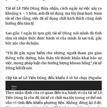
Tài xế Lê Tiến Dũng thừa nhận, cách ngày sự việc xảy ra
khoảng 4 – 5 hôm, anh đã sử dụng ma túy (loại kẹo). Nam
tài xế cho rằng, việc đã sử dụng chất kích thích cũng ảnh
hưởng đến tâm lý.
Sau gần 3 ngày bị tạm giữ, tài xế Dũng nói mình đã tĩnh
tâm và nhận thức được hành vi của mình là sai trái, gây
bức xúc cho dư luận.
“Tôi đã gây nguy hiểm cho những người tham gia giao
thông trên đường, bản thân tôi thành khẩn khai báo sự
việc, mong pháp luật cho hưởng lượng khoan hồng”, tài xế
Dũng hối lỗi nói.
Clip tài xế Lê Tiến Dũng điều khiển ô tô bỏ chạy (Nguồn:
Trình
Tổng hợp mạng xã hội):
chơi
Video
Media
error:
Trình
Format(s)
Theo nhận định của cơ quan điều tra, hành vi của tài xế Lê
not
supported
chơi
Tiến Dũng là côn đồ, tài xế có chất ma túy trong cơ thể mà
or
source(s)
Video
vẫn cố tình điều khiển phương tiện. Không dừng lại ở đó,
not found
Tải về tệp tin: