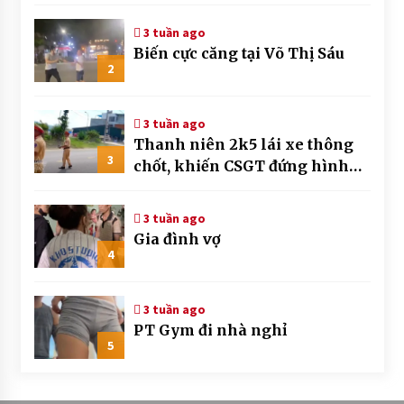
3 tuần ago
Biến cực căng tại Võ Thị Sáu
2
3 tuần ago
Thanh niên 2k5 lái xe thông
3
chốt, khiến CSGT đứng hình
mất mấy giây
3 tuần ago
Gia đình vợ
4
3 tuần ago
PT Gym đi nhà nghỉ
5