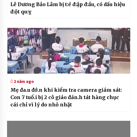
Lê Dương Bảo Lâm bị t:é đ:ập đ:ầu, có dấu hiệu
đ:ột qu:ỵ
2 năm ago
Mẹ đa.u đớ.n khi kiểm tra camera giám sát:
Con 7 tuổ.i bị 2 cô giáo đán.h tát hàng chục
cái chỉ vì lý do nhỏ nhặt