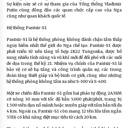
Sự kiện này sẽ có sự tham gia của Tổng thống Vladimir
Putin cùng đông đảo các quan chức cấp cao của Nga
cũng như quan khách quốc tế.
Hệ thống Pantsir-S1
Pantsir-S1 là hệ thống phòng không đánh chặn tầm thấp
nguy hiểm nhất thế giới do Nga chế tạo. Pantsir-S1 được
phát triển từ nền tảng tổ hợp 2K22 Tunguska, được bổ
sung nhiều tính năng và vũ khí mới để đối phó với các mối
đe dọa trong thế kỷ 21. Nhiệm vụ chính của Pantsir-S1 là
bảo vệ cơ sở hạ tầng và công trình quân sự, các trung
đoàn tăng thiết giáp và bộ binh cơ giới, cũng như những
hệ thống phòng không tầm xa như S-300 và S-400.
Một xe chiến đấu Pantsir-S1 gồm hai pháo tự động 2A38M
cỡ nòng 30 mm với tốc độ bắn 5.000 phát/phút, trang bị
1.500 viên đạn nổ mảnh hoặc xuyên giáp với tầm bắn tối đa
4 km. Ngoài ra, Pantsir-S1 còn mang 12 tên lửa tầm ngắn
57E6 có khả năng diệt mục tiêu từ cách 20 km.