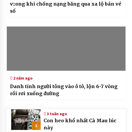
v::ong khi chống nạng băng qua xa lộ bán vé
số
2 năm ago
Danh tính người tông vào ô tô, lộn 6-7 vòng
rồi rơi xuống đường
3 tuần ago
Con heo khổ nhất Cà Mau lúc
1
này