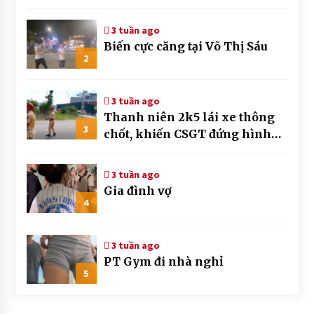
3 tuần ago
Biến cực căng tại Võ Thị Sáu
2
3 tuần ago
Thanh niên 2k5 lái xe thông
3
chốt, khiến CSGT đứng hình
mất mấy giây
3 tuần ago
Gia đình vợ
4
3 tuần ago
PT Gym đi nhà nghỉ
5