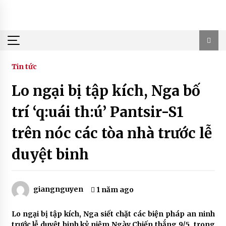
Skip
to
content
Tin tức
Lo ngại bị tập kích, Nga bố
trí ‘q:uái th:ú’ Pantsir-S1
trên nóc các tòa nhà trước lễ
duyệt binh
giangnguyen
1 năm ago
Lo ngại bị tập kích, Nga siết chặt các biện pháp an ninh
trước lễ duyệt binh kỷ niệm Ngày Chiến thắng 9/5, trong