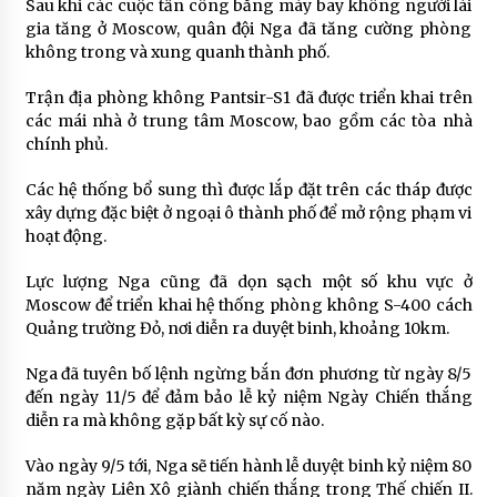
Sau khi các cuộc tấn công bằng máy bay không người lái
gia tăng ở Moscow, quân đội Nga đã tăng cường phòng
không trong và xung quanh thành phố.
Trận địa phòng không Pantsir-S1 đã được triển khai trên
các mái nhà ở trung tâm Moscow, bao gồm các tòa nhà
chính phủ.
Các hệ thống bổ sung thì được lắp đặt trên các tháp được
xây dựng đặc biệt ở ngoại ô thành phố để mở rộng phạm vi
hoạt động.
Lực lượng Nga cũng đã dọn sạch một số khu vực ở
Moscow để triển khai hệ thống phòng không S-400 cách
Quảng trường Đỏ, nơi diễn ra duyệt binh, khoảng 10km.
Nga đã tuyên bố lệnh ngừng bắn đơn phương từ ngày 8/5
đến ngày 11/5 để đảm bảo lễ kỷ niệm Ngày Chiến thắng
diễn ra mà không gặp bất kỳ sự cố nào.
Vào ngày 9/5 tới, Nga sẽ tiến hành lễ duyệt binh kỷ niệm 80
năm ngày Liên Xô giành chiến thắng trong Thế chiến II.