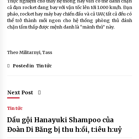
Thực nghiệm cho thấy hệ thống này vẫn có thể đánh chặn
cả đạn rocket đang bay với vận tốc lên tới 1.000 km/h. Đạn
pháo, rocket hay máy bay chiến đấu và cả UAV, tất cả đều có
thể trở thành mồi ngon cho hệ thống phòng thủ đánh
chặn tầm thấp được mệnh danh là “mãnh thú” này.
Theo Militarnyi, Tass
Posted in
Tin tức
Next Post
Tin tức
Dầu gội Hanayuki Shampoo của
Đoàn Di Băng bị thu h:ồi, t:iêu h:uỷ