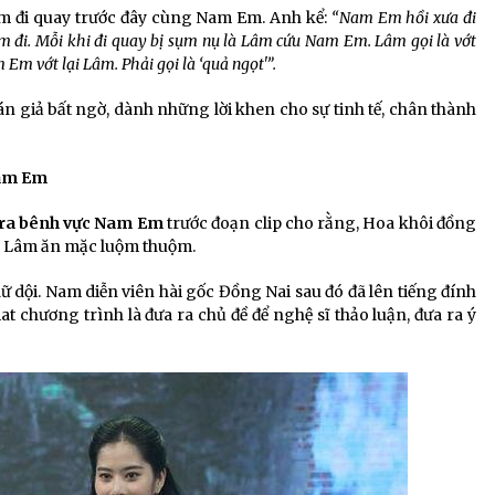
m đi quay trước đây cùng Nam Em. Anh kể:
“Nam Em hồi xưa đi
đi. Mỗi khi đi quay bị sụm nụ là Lâm cứu Nam Em. Lâm gọi là vớt
 Em vớt lại Lâm. Phải gọi là ‘quả ngọt'”.
giả bất ngờ, dành những lời khen cho sự tinh tế, chân thành
Nam Em
 ra bênh vực Nam Em
trước đoạn clip cho rằng, Hoa khôi đồng
 Lâm ăn mặc luộm thuộm.
dội. Nam diễn viên hài gốc Đồng Nai sau đó đã lên tiếng đính
t chương trình là đưa ra chủ đề để nghệ sĩ thảo luận, đưa ra ý