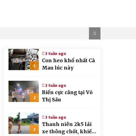
3 tuần ago
Con heo khổ nhất Cà
1
Mau lúc này
3 tuần ago
Biến cực căng tại Võ
2
Thị Sáu
3 tuần ago
Thanh niên 2k5 lái
3
xe thông chốt, khiến