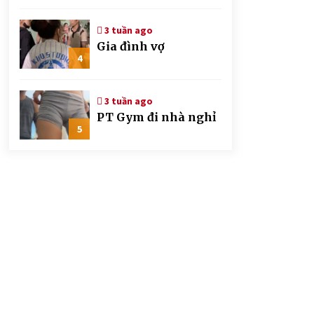
CSGT đứng hình mất
mấy giây
3 tuần ago
Gia đình vợ
4
3 tuần ago
PT Gym đi nhà nghỉ
5