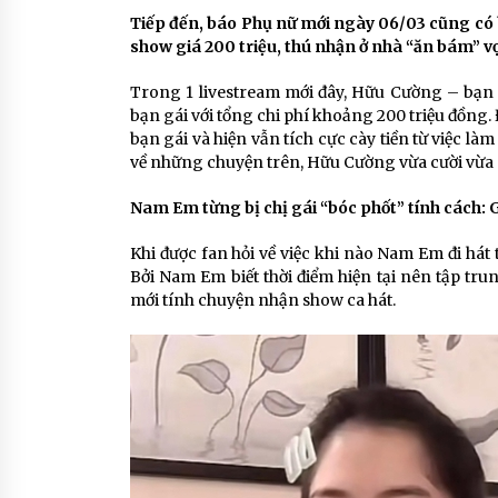
Tiếp đến, báo Phụ nữ mới ngày 06/03 cũng có 
show giá 200 triệu, thú nhận ở nhà “ăn bám” vợ
Trong 1 livestream mới đây, Hữu Cường – bạn 
bạn gái với tổng chi phí khoảng 200 triệu đồng
bạn gái và hiện vẫn tích cực cày tiền từ việc l
về những chuyện trên, Hữu Cường vừa cười vừa n
Nam Em từng bị chị gái “bóc phốt” tính cách: Gh
Khi được fan hỏi về việc khi nào Nam Em đi hát 
Bởi Nam Em biết thời điểm hiện tại nên tập tru
mới tính chuyện nhận show ca hát.