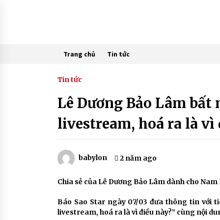
Skip
to
content
Trang chủ
Tin tức
Tin tức
Lê Dương Bảo Lâm bất 
livestream, hoá ra là vì
babylon
2 năm ago
Chia sẻ của Lê Dương Bảo Lâm dành cho Nam E
Báo Sao Star ngày 07/03 đưa thông tin với 
livestream, hoá ra là vì điều này?” cùng nội d