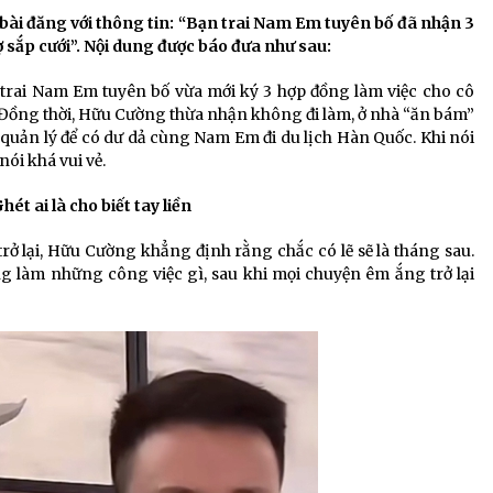
bài đăng với thông tin: “Bạn trai Nam Em tuyên bố đã nhận 3
 sắp cưới”. Nội dung được báo đưa như sau:
trai Nam Em tuyên bố vừa mới ký 3 hợp đồng làm việc cho cô
. Đồng thời, Hữu Cường thừa nhận không đi làm, ở nhà “ăn bám”
àm quản lý để có dư dả cùng Nam Em đi du lịch Hàn Quốc. Khi nói
ói khá vui vẻ.
ét ai là cho biết tay liền
trở lại, Hữu Cường khẳng định rằng chắc có lẽ sẽ là tháng sau.
ng làm những công việc gì, sau khi mọi chuyện êm ắng trở lại