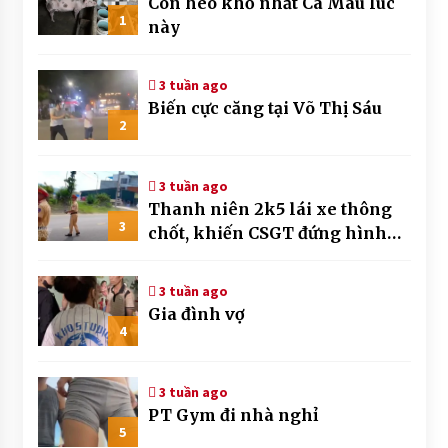
Con heo khổ nhất Cà Mau lúc
1
này
3 tuần ago
Biến cực căng tại Võ Thị Sáu
2
3 tuần ago
Thanh niên 2k5 lái xe thông
3
chốt, khiến CSGT đứng hình
mất mấy giây
3 tuần ago
Gia đình vợ
4
3 tuần ago
PT Gym đi nhà nghỉ
5