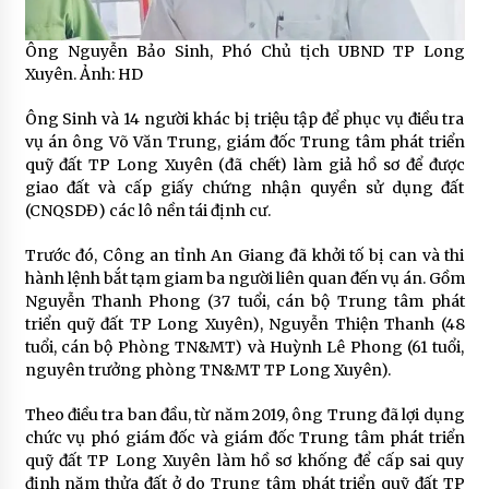
Ông Nguyễn Bảo Sinh, Phó Chủ tịch UBND TP Long
Xuyên. Ảnh: HD
Ông Sinh và 14 người khác bị triệu tập để phục vụ điều tra
vụ án ông Võ Văn Trung, giám đốc Trung tâm phát triển
quỹ đất TP Long Xuyên (đã chết) làm giả hồ sơ để được
giao đất và cấp giấy chứng nhận quyền sử dụng đất
(CNQSDĐ) các lô nền tái định cư.
Trước đó, Công an tỉnh An Giang đã khởi tố bị can và thi
hành lệnh bắt tạm giam ba người liên quan đến vụ án. Gồm
Nguyễn Thanh Phong (37 tuổi, cán bộ Trung tâm phát
triển quỹ đất TP Long Xuyên), Nguyễn Thiện Thanh (48
tuổi, cán bộ Phòng TN&MT) và Huỳnh Lê Phong (61 tuổi,
nguyên trưởng phòng TN&MT TP Long Xuyên).
Theo điều tra ban đầu, từ năm 2019, ông Trung đã lợi dụng
chức vụ phó giám đốc và giám đốc Trung tâm phát triển
quỹ đất TP Long Xuyên làm hồ sơ khống để cấp sai quy
định năm thửa đất ở do Trung tâm phát triển quỹ đất TP