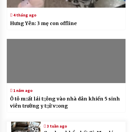
4 tháng ago
Hưng Yên: 3 mẹ con offline
1 năm ago
Ô tô m::ất lái t:;ông vào nhà dân khiến 5 sinh
viên trường y t:;ử v::ong
3 tuần ago