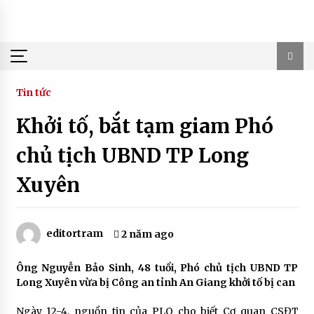
Skip
to
content
Tin tức
Khởi tố, bắt tạm giam Phó
chủ tịch UBND TP Long
Xuyên
editortram
2 năm ago
Ông Nguyễn Bảo Sinh, 48 tuổi, Phó chủ tịch UBND TP
Long Xuyên vừa bị Công an tỉnh An Giang khởi tố bị can
Ngày 12-4, nguồn tin của PLO cho biết Cơ quan CSĐT