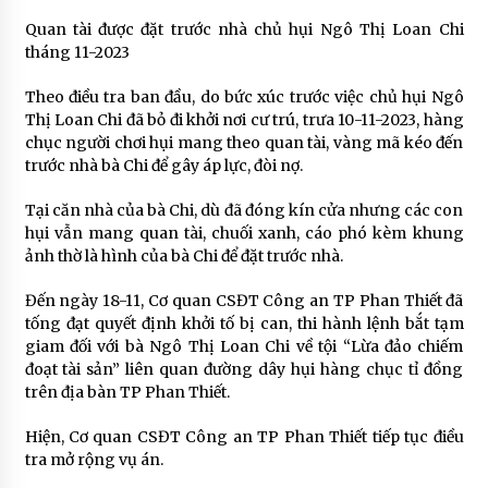
Quan tài được đặt trước nhà chủ hụi Ngô Thị Loan Chi
tháng 11-2023
Theo điều tra ban đầu, do bức xúc trước việc chủ hụi Ngô
Thị Loan Chi đã bỏ đi khởi nơi cư trú, trưa 10-11-2023, hàng
chục người chơi hụi mang theo quan tài, vàng mã kéo đến
trước nhà bà Chi để gây áp lực, đòi nợ.
Tại căn nhà của bà Chi, dù đã đóng kín cửa nhưng các con
hụi vẫn mang quan tài, chuối xanh, cáo phó kèm khung
ảnh thờ là hình của bà Chi để đặt trước nhà.
Đến ngày 18-11, Cơ quan CSĐT Công an TP Phan Thiết đã
tống đạt quyết định khởi tố bị can, thi hành lệnh bắt tạm
giam đối với bà Ngô Thị Loan Chi về tội “Lừa đảo chiếm
đoạt tài sản” liên quan đường dây hụi hàng chục tỉ đồng
trên địa bàn TP Phan Thiết.
Hiện, Cơ quan CSĐT Công an TP Phan Thiết tiếp tục điều
tra mở rộng vụ án.