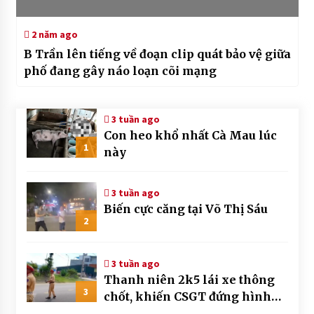
2 năm ago
B Trần lên tiếng về đoạn clip quát bảo vệ giữa
phố đang gây náo loạn cõi mạng
3 tuần ago
Con heo khổ nhất Cà Mau lúc
1
này
3 tuần ago
Biến cực căng tại Võ Thị Sáu
2
3 tuần ago
Thanh niên 2k5 lái xe thông
3
chốt, khiến CSGT đứng hình
mất mấy giây