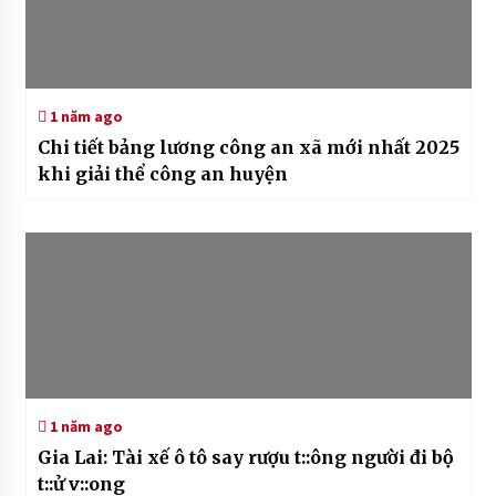
1 năm ago
Chi tiết bảng lương công an xã mới nhất 2025
khi giải thể công an huyện
1 năm ago
Gia Lai: Tài xế ô tô say rượu t::ông người đi bộ
t::ử v::ong