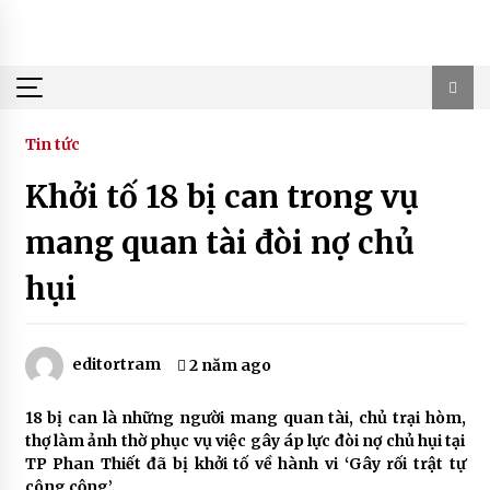
Skip
to
content
Tin tức
Khởi tố 18 bị can trong vụ
mang quan tài đòi nợ chủ
hụi
editortram
2 năm ago
18 bị can là những người mang quan tài, chủ trại hòm,
thợ làm ảnh thờ phục vụ việc gây áp lực đòi nợ chủ hụi tại
TP Phan Thiết đã bị khởi tố về hành vi ‘Gây rối trật tự
công cộng’.