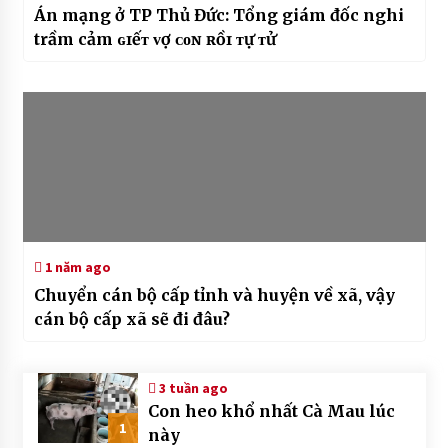
Án mạng ở TP Thủ Đức: Tổng giám đốc nghi
trầm cảm ɢɪếᴛ ᴠợ ᴄᴏɴ ʀồɪ ᴛự ᴛử
1 năm ago
Chuyển cán bộ cấp tỉnh và huyện về xã, vậy
cán bộ cấp xã sẽ đi đâu?
3 tuần ago
Con heo khổ nhất Cà Mau lúc
1
này