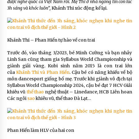
được nghe quốc ca Việt Nam rồi. Mẹ Thi ở nhà ngóng tin con lúc
3h sáng và khóc luôn”,
Khánh Thi xúc động kể lại.
Khánh Thi – Phan Hiển tự hào về con trai
Trước đó, vào tháng 3/2023, bé Minh Cường và bạn nhảy
Linh San cũng tham gia Syllabus World Championship và
giành giải vàng. Kubi sinh năm 2015 là con trai lớn
của
Khánh Thi và Phan Hiển
. Cậu bé có năng khiếu về bộ
môn dancesport giống bố mẹ. Trước khi giành vô địch tại
Syllabus World Championship 2024, cậu bé đạt 7 HCV Giải
khiêu vũ
thể thao
nghệ thuật – Linedance, HCB Liên hoan
Các ngôi
sao
khiêu vũ, thể thao Đà Lạt…
Phan Hiển làm HLV của hai con