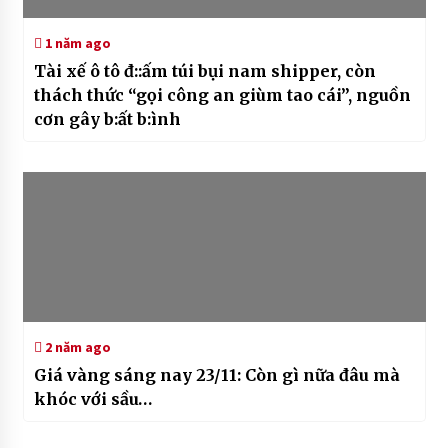
1 năm ago
Tài xế ô tô đ::ấm túi bụi nam shipper, còn
thách thức “gọi công an giùm tao cái”, nguồn
cơn gây b:ất b:ình
2 năm ago
Giá vàng sáng nay 23/11: Còn gì nữa đâu mà
khóc với sầu…