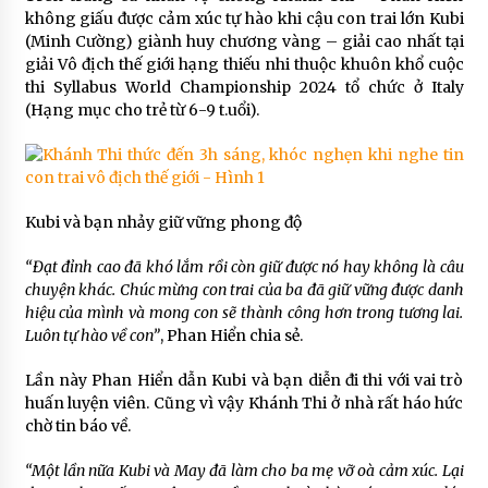
không giấu được cảm xúc tự hào khi cậu con trai lớn Kubi
(Minh Cường) giành huy chương vàng – giải cao nhất tại
giải Vô địch thế giới hạng thiếu nhi thuộc khuôn khổ cuộc
thi Syllabus World Championship 2024 tổ chức ở Italy
(Hạng mục cho trẻ từ 6-9 t.uổi).
Kubi và bạn nhảy giữ vững phong độ
“Đạt đỉnh cao đã khó lắm rồi còn giữ được nó hay không là câu
chuyện khác. Chúc mừng con trai của ba đã giữ vững được danh
hiệu của mình và mong con sẽ thành công hơn trong tương lai.
Luôn tự hào về con”
, Phan Hiển chia sẻ.
Lần này Phan Hiển dẫn Kubi và bạn diễn đi thi với vai trò
huấn luyện viên. Cũng vì vậy Khánh Thi ở nhà rất háo hức
chờ tin báo về.
“Một lần nữa Kubi và May đã làm cho ba mẹ vỡ oà cảm xúc. Lại