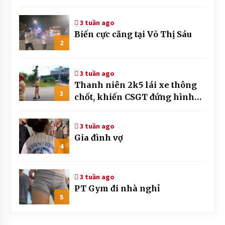
3 tuần ago
Biến cực căng tại Võ Thị Sáu
2
3 tuần ago
Thanh niên 2k5 lái xe thông
3
chốt, khiến CSGT đứng hình
mất mấy giây
3 tuần ago
Gia đình vợ
4
3 tuần ago
PT Gym đi nhà nghỉ
5