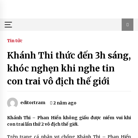
Skip
to
content
Tin tức
Khánh Thi thức đến 3h sáng,
khóc nghẹn khi nghe tin
con trai vô địch thế giới
editortram
2 năm ago
Khánh Thi – Phan Hiển không giấu được niềm vui khi
con trai lần thứ 2 vô địch thế giới.
Trên trang cá nhân vợ chồng Khánh Thi – Phan Hiển