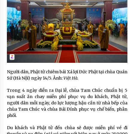
Người dân, Phật tử chiêm bái Xá lợi Đức Phật tại chùa Quán
Sứ (Hà Nội) ngày 14/5. Ảnh:
Việt Hà.
Trong 4 ngày diễn ra Đại lễ, chùa Tam Chúc chuẩn bị 5
vạn suất ăn chay miễn phí phục vụ du khách, Phật tử,
người dân mỗi ngày, do lực lượng hậu cần từ nhà bếp của
chùa Tam Chúc và chùa Bái Đính phục vụ chế biến, phân
phối.
Du khách và Phật tử đến chùa sẽ được miễn phí vé đi
thuyền và xe điện (giá vé niêm yết hiện nay ở mức 250.000