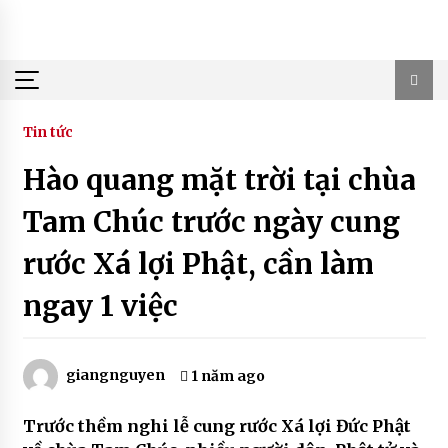
Skip
to
content
Tin tức
Hào quang mặt trời tại chùa
Tam Chúc trước ngày cung
rước Xá lợi Phật, cần làm
ngay 1 việc
giangnguyen
1 năm ago
Trước thềm nghi lễ cung rước Xá lợi Đức Phật