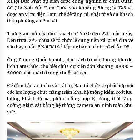
Xá lợi Đức Phật dự kiến được cung nghinh từ chùa Quán
Sứ (Hà Nội) đến Tam Chúc vào khoảng 5h ngày 17/5 và
được an vị tại điện Tam Thế để tăng ni, Phật tử và du khách
thập phương chiêm bái.
Thời gian mở cửa đón khách từ 5h30 đến 22h mỗi ngày.
Đến trưa 20/5, chùa sẽ tổ chức lễ cung tiễn xá lợi và đưa về
sân bay quốc tế Nội Bài để tiếp tục hành trình trở về Ấn Độ.
Ông Trương Quốc Khánh, phụ trách truyền thông Khu du
lịch Tam Chúc, cho biết chùa dự kiến đón khoảng 30.000 –
50.000 lượt khách trong chuỗi sự kiện.
Để đảm bảo an toàn và trật tự, Ban tổ chức sẽ phối hợp với
các lực lượng chức năng triển khai hệ thống kiểm soát lưu
lượng khách từ xa, phân luồng hợp lý, đồng thời tăng
cường giám sát bằng hệ thống camera an ninh toàn khu
vực.