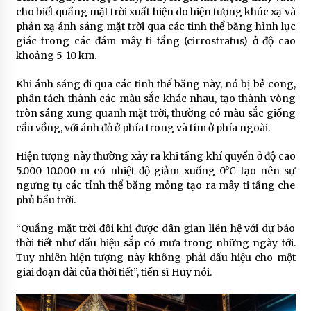
cho biết quầng mặt trời xuất hiện do hiện tượng khúc xạ và
phản xạ ánh sáng mặt trời qua các tinh thể băng hình lục
giác trong các đám mây ti tầng (cirrostratus) ở độ cao
khoảng 5-10 km.
Khi ánh sáng đi qua các tinh thể băng này, nó bị bẻ cong,
phân tách thành các màu sắc khác nhau, tạo thành vòng
tròn sáng xung quanh mặt trời, thường có màu sắc giống
cầu vồng, với ánh đỏ ở phía trong và tím ở phía ngoài.
Hiện tượng này thường xảy ra khi tầng khí quyển ở độ cao
5.000-10.000 m có nhiệt độ giảm xuống 0⁰C tạo nên sự
ngưng tụ các tỉnh thể băng mỏng tạo ra mây ti tầng che
phủ bầu trời.
“Quầng mặt trời đôi khi được dân gian liên hệ với dự báo
thời tiết như dấu hiệu sắp có mưa trong những ngày tới.
Tuy nhiên hiện tượng này không phải dấu hiệu cho một
giai đoạn dài của thời tiết”, tiến sĩ Huy nói.