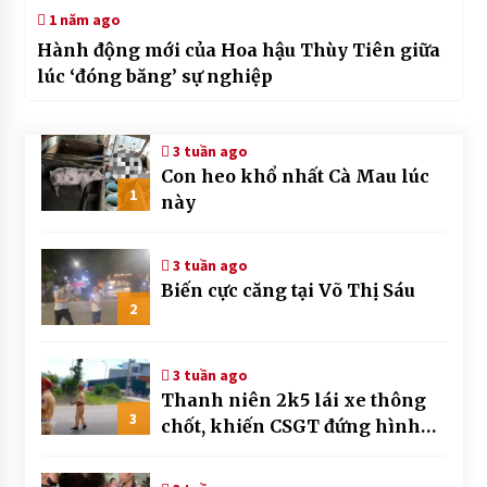
1 năm ago
Hành động mới của Hoa hậu Thùy Tiên giữa
lúc ‘đóng băng’ sự nghiệp
3 tuần ago
Con heo khổ nhất Cà Mau lúc
1
này
3 tuần ago
Biến cực căng tại Võ Thị Sáu
2
3 tuần ago
Thanh niên 2k5 lái xe thông
3
chốt, khiến CSGT đứng hình
mất mấy giây