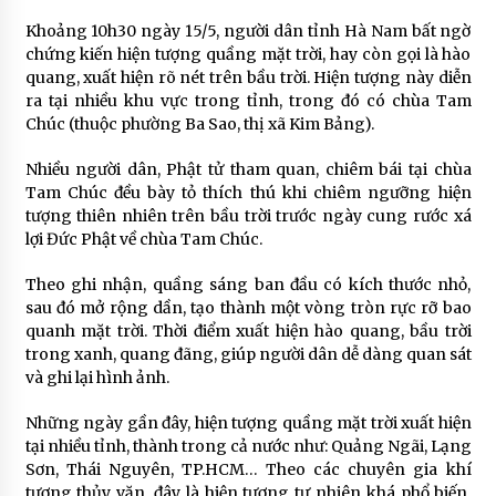
Khoảng 10h30 ngày 15/5, người dân tỉnh Hà Nam bất ngờ
chứng kiến hiện tượng quầng mặt trời, hay còn gọi là hào
quang, xuất hiện rõ nét trên bầu trời. Hiện tượng này diễn
ra tại nhiều khu vực trong tỉnh, trong đó có chùa Tam
Chúc (thuộc phường Ba Sao, thị xã Kim Bảng).
Nhiều người dân, Phật tử tham quan, chiêm bái tại chùa
Tam Chúc đều bày tỏ thích thú khi chiêm ngưỡng hiện
tượng thiên nhiên trên bầu trời trước ngày cung rước xá
lợi Đức Phật về chùa Tam Chúc.
Theo ghi nhận, quầng sáng ban đầu có kích thước nhỏ,
sau đó mở rộng dần, tạo thành một vòng tròn rực rỡ bao
quanh mặt trời. Thời điểm xuất hiện hào quang, bầu trời
trong xanh, quang đãng, giúp người dân dễ dàng quan sát
và ghi lại hình ảnh.
Những ngày gần đây, hiện tượng quầng mặt trời xuất hiện
tại nhiều tỉnh, thành trong cả nước như: Quảng Ngãi, Lạng
Sơn, Thái Nguyên, TP.HCM… Theo các chuyên gia khí
tượng thủy văn, đây là hiện tượng tự nhiên khá phổ biến,