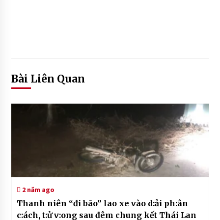
Bài Liên Quan
2 năm ago
Thanh niên “đi bão” lao xe vào d:ải ph:ân
c:ách, t:ử v:ong sau đêm chung kết Thái Lan