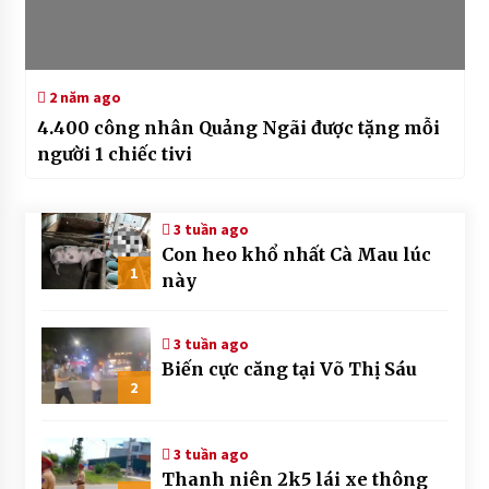
2 năm ago
4.400 công nhân Quảng Ngãi được tặng mỗi
người 1 chiếc tivi
3 tuần ago
Con heo khổ nhất Cà Mau lúc
1
này
3 tuần ago
Biến cực căng tại Võ Thị Sáu
2
3 tuần ago
Thanh niên 2k5 lái xe thông