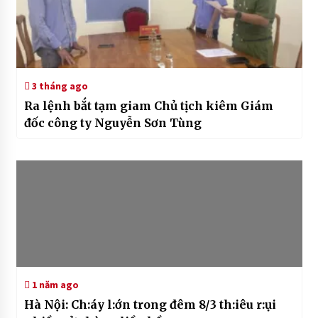
3 tháng ago
Ra lệnh bắt tạm giam Chủ tịch kiêm Giám
đốc công ty Nguyễn Sơn Tùng
1 năm ago
Hà Nội: Ch:áy l:ớn trong đêm 8/3 th:iêu r:ụi