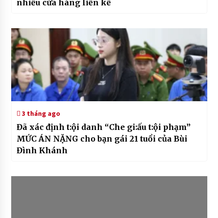
nhiều cửa hàng liền kề
3 tháng ago
Đã xác định t:ội danh “Che gi:ấu t:ội phạm”
MỨC ÁN NẶNG cho bạn gái 21 tuổi của Bùi
Đình Khánh