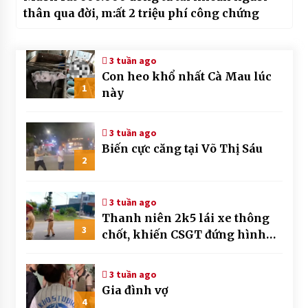
thân qua đời, m:ất 2 triệu phí công chứng
3 tuần ago
Con heo khổ nhất Cà Mau lúc
1
này
3 tuần ago
Biến cực căng tại Võ Thị Sáu
2
3 tuần ago
Thanh niên 2k5 lái xe thông
3
chốt, khiến CSGT đứng hình
mất mấy giây
3 tuần ago
Gia đình vợ
4