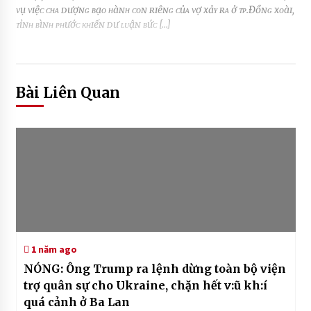
ᴠụ ᴠɪệᴄ ᴄʜᴀ ᴅượɴɢ ʙạᴏ ʜàɴʜ ᴄᴏɴ ʀɪêɴɢ ᴄủᴀ ᴠợ xảʏ ʀᴀ ở ᴛᴘ.Đồɴɢ xᴏàɪ,
ᴛỉɴʜ ʙìɴʜ ᴘʜướᴄ ᴋʜɪếɴ ᴅư ʟᴜậɴ ʙứᴄ […]
Bài Liên Quan
1 năm ago
NÓNG: Ông Trump ra lệnh dừng toàn bộ viện
trợ quân sự cho Ukraine, chặn hết v:ũ kh:í
quá cảnh ở Ba Lan