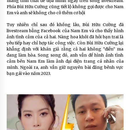
mang tính chất đe dọa mình ngay trên sóng livestream.
Phía Bùi Hữu Cường cũng tiết lộ không gọi được cho Nam
Em và anh sẽ không cho cô thêm cơ hội
Tuy nhiên chỉ sau đó không lâu, Bùi Hữu Cường đã
livestream bằng Facebook của Nam Em và cho thấy hình
ảnh tình cảm của cả hai. Nàng hoa khôi đã hỏi bạn trai là
yêu tiếp hay chỉ hợp tác công việc. Còn Bùi Hữu Cường lại
khẳng định với khán giả rằng cả hai không “diễn” ma
đang làm hòa. Song song đó, anh vẫn để hình ảnh tình
cảm bên Nam Em làm ảnh đại diện trang cá nhân của
mình. Ngoài ra, anh vẫn giữ nguyên bài đăng bênh vực
bạn gái vào năm 2023.