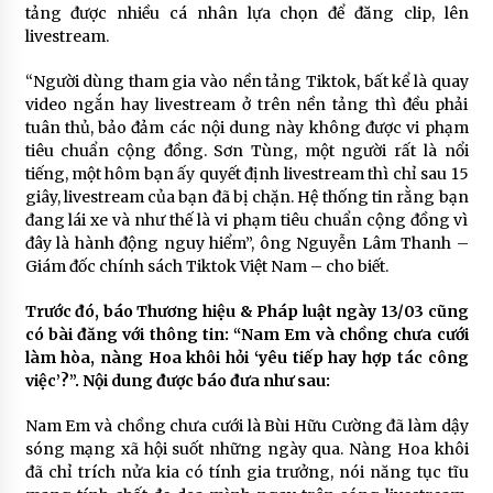
tảng được nhiều cá nhân lựa chọn để đăng clip, lên
livestream.
“Người dùng tham gia vào nền tảng Tiktok, bất kể là quay
video ngắn hay livestream ở trên nền tảng thì đều phải
tuân thủ, bảo đảm các nội dung này không được vi phạm
tiêu chuẩn cộng đồng. Sơn Tùng, một người rất là nổi
tiếng, một hôm bạn ấy quyết định livestream thì chỉ sau 15
giây, livestream của bạn đã bị chặn. Hệ thống tin rằng bạn
đang lái xe và như thế là vi phạm tiêu chuẩn cộng đồng vì
đây là hành động nguy hiểm”, ông Nguyễn Lâm Thanh –
Giám đốc chính sách Tiktok Việt Nam – cho biết.
Trước đó, báo Thương hiệu & Pháp luật ngày 13/03 cũng
có bài đăng với thông tin: “Nam Em và chồng chưa cưới
làm hòa, nàng Hoa khôi hỏi ‘yêu tiếp hay hợp tác công
việc’?”. Nội dung được báo đưa như sau:
Nam Em và chồng chưa cưới là Bùi Hữu Cường đã làm dậy
sóng mạng xã hội suốt những ngày qua. Nàng Hoa khôi
đã chỉ trích nửa kia có tính gia trưởng, nói năng tục tĩu