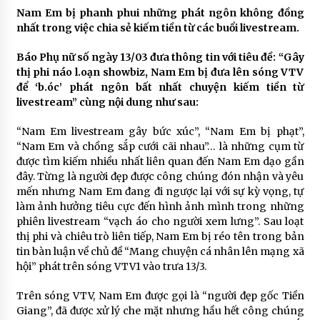
Nam Em bị phanh phui những phát ngôn không đồng
nhất trong việc chia sẻ kiếm tiền từ các buổi livestream.
Báo Phụ nữ số ngày 13/03 đưa thông tin với tiêu đề: “Gây
thị phi náo l.oạn showbiz, Nam Em bị đưa lên sóng VTV
để ‘b.óc’ phát ngôn bất nhất chuyện kiếm tiền từ
livestream” cùng nội dung như sau:
“Nam Em livestream gây bức xúc”, “Nam Em bị phạt”,
“Nam Em và chồng sắp cưới cãi nhau”… là những cụm từ
được tìm kiếm nhiều nhất liên quan đến Nam Em dạo gần
đây. Từng là người đẹp được công chúng đón nhận và yêu
mến nhưng Nam Em đang đi ngược lại với sự kỳ vọng, tự
làm ảnh hưởng tiêu cực đến hình ảnh mình trong những
phiên livestream “vạch áo cho người xem lưng”. Sau loạt
thị phi và chiêu trò liên tiếp, Nam Em bị réo tên trong bản
tin bàn luận về chủ đề “Mang chuyện cá nhân lên mạng xã
hội” phát trên sóng VTV1 vào trưa 13/3.
Trên sóng VTV, Nam Em được gọi là “người đẹp gốc Tiền
Giang”, đã được xử lý che mặt nhưng hầu hết công chúng