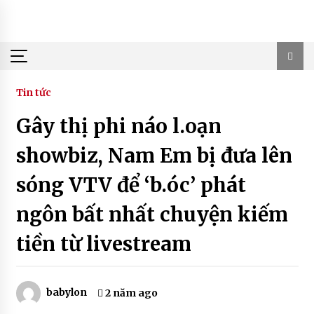
Skip
to
content
Tin tức
Gây thị phi náo l.oạn
showbiz, Nam Em bị đưa lên
sóng VTV để ‘b.óc’ phát
ngôn bất nhất chuyện kiếm
tiền từ livestream
babylon
2 năm ago