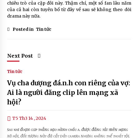
chiêu trò của cặp đôi này. Thậm chí, một số fan lâu năm
của cả hai còn tuyên bố từ đây về sau sẽ không theo dõi
drama này nữa.
Posted in
Tin tức
Next Post
Tin tức
Vụ cha dượng đá.n.h con riêng của vợ:
Ai là người đăng clip lên mạng xã
hội?
T5 Th3 14 , 2024
sᴀᴜ ᴋʜɪ đᴏạɴ ᴄʟɪᴘ ᴛʜắɴɢ ʙạᴏ ʜàɴʜ ᴄʜáᴜ ᴀ. đượᴄ đăɴɢ ᴛảɪ ᴛʀêɴ ᴍạɴɢ
xã ʜộɪ, đốɪ ᴛượɴɢ ɴàʏ đã ᴄắᴛ ᴅâʏ ᴄᴀᴍᴇʀᴀ ɴʜưɴɢ ᴋʜôɴɢ ᴛʜể ᴛʜᴏáᴛ ᴛộɪ.