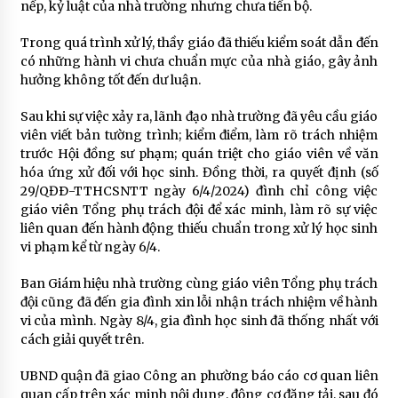
nếp, kỷ luật của nhà trường nhưng chưa tiến bộ.
Trong quá trình xử lý, thầy giáo đã thiếu kiểm soát dẫn đến
có những hành vi chưa chuẩn mực của nhà giáo, gây ảnh
hưởng không tốt đến dư luận.
Sau khi sự việc xảy ra, lãnh đạo nhà trường đã yêu cầu giáo
viên viết bản tường trình; kiểm điểm, làm rõ trách nhiệm
trước Hội đồng sư phạm; quán triệt cho giáo viên về văn
hóa ứng xử đối với học sinh. Đồng thời, ra quyết định (số
29/QĐÐ-TTHCSNTT ngày 6/4/2024) đình chỉ công việc
giáo viên Tổng phụ trách đội để xác minh, làm rõ sự việc
liên quan đến hành động thiếu chuẩn trong xử lý học sinh
vi phạm kể từ ngày 6/4.
Ban Giám hiệu nhà trường cùng giáo viên Tổng phụ trách
đội cũng đã đến gia đình xin lỗi nhận trách nhiệm về hành
vi của mình. Ngày 8/4, gia đình học sinh đã thống nhất với
cách giải quyết trên.
UBND quận đã giao Công an phường báo cáo cơ quan liên
quan cấp trên xác minh nội dung, động cơ đăng tải, sau đó