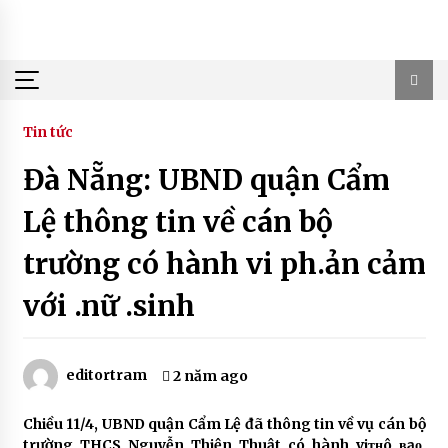
Skip
to
content
Tin tức
Đà Nẵng: UBND quận Cẩm
Lệ thông tin về cán bộ
trường có hành vi ph.ản cảm
với .nữ .sinh
editortram
2 năm ago
Chiều 11/4, UBND quận Cẩm Lệ đã thông tin về vụ cán bộ
trường THCS Nguyễn Thiện Thuật có hành viᴛʜô ʙạᴏ,