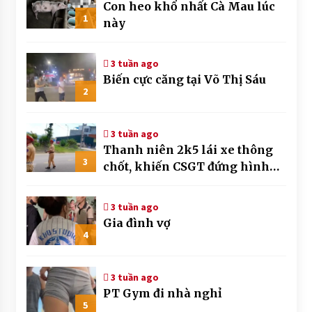
Con heo khổ nhất Cà Mau lúc
1
này
3 tuần ago
Biến cực căng tại Võ Thị Sáu
2
3 tuần ago
Thanh niên 2k5 lái xe thông
3
chốt, khiến CSGT đứng hình
mất mấy giây
3 tuần ago
Gia đình vợ
4
3 tuần ago
PT Gym đi nhà nghỉ
5