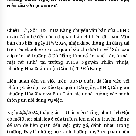
ᴘʜảɴ ᴄảᴍ ᴠớɪ ʜọᴄ sɪɴʜ ɴữ.
Chiều 11/4, Sở TT&TT Đà Nẵng chuyển văn bản của UBND
quận Cẩm Lệ đến các cơ quan báo chí trên địa bàn. Văn
bản cho biết: ngày 11/4/2024, nhận được thông tin đăng tải
trên Facebook và các cơ quan báo chí đưa tin về “Xôn xao
clip cán bộ trường ở Đà Nẵng túm cổ áo, vuốt tóc, áp sát
mặt nữ sinh” tại trường THCS Nguyễn Thiện Thuật,
phường Hòa Xuân, quận Cẩm Lệ, TP Đà Nẵng.
Liên quan đến vụ việc trên, UBND quận đã làm việc với
phòng Giáo dục và Đào tạo quận, Đảng ủy, UBND, Công an
phường Hòa Xuân và Ban Giám hiệu nhà trường xác minh
thông tin nội dung vụ việc.
Ngày 4/4/2024, thầy giáo – Giáo viên Tổng phụ trách Đội
có mời 3 học sinh lớp 6 của trường lên phòng truyền thống
để răn đe liên quan đến việc gây gổ, đánh nhau trong
trường. Đây là những học sinh thường xuyên vi phạm nền