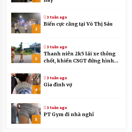
3 tuần ago
Biến cực căng tại Võ Thị Sáu
2
3 tuần ago
Thanh niên 2k5 lái xe thông
3
chốt, khiến CSGT đứng hình
mất mấy giây
3 tuần ago
Gia đình vợ
4
3 tuần ago
PT Gym đi nhà nghỉ
5