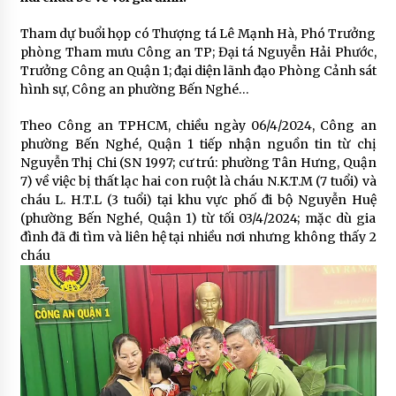
Tham dự buổi họp có Thượng tá Lê Mạnh Hà, Phó Trưởng
phòng Tham mưu Công an TP; Đại tá Nguyễn Hải Phước,
Trưởng Công an Quận 1; đại diện lãnh đạo Phòng Cảnh sát
hình sự, Công an phường Bến Nghé…
Theo Công an TPHCM, chiều ngày 06/4/2024, Công an
phường Bến Nghé, Quận 1 tiếp nhận nguồn tin từ chị
Nguyễn Thị Chi (SN 1997; cư trú: phường Tân Hưng, Quận
7) về việc bị thất lạc hai con ruột là cháu N.K.T.M (7 tuổi) và
cháu L. H.T.L (3 tuổi) tại khu vực phố đi bộ Nguyễn Huệ
(phường Bến Nghé, Quận 1) từ tối 03/4/2024; mặc dù gia
đình đã đi tìm và liên hệ tại nhiều nơi nhưng không thấy 2
cháu