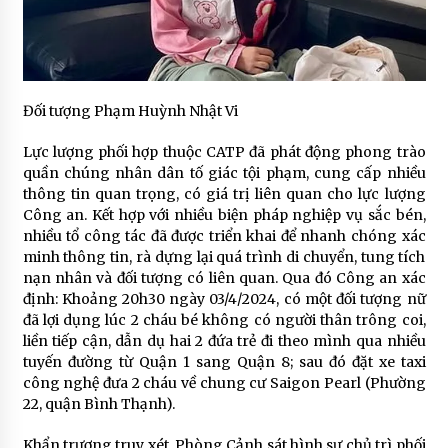
Đối tượng Phạm Huỳnh Nhật Vi
Lực lượng phối hợp thuộc CATP đã phát động phong trào
quần chúng nhân dân tố giác tội phạm, cung cấp nhiều
thông tin quan trọng, có giá trị liên quan cho lực lượng
Công an. Kết hợp với nhiều biện pháp nghiệp vụ sắc bén,
nhiều tổ công tác đã được triển khai để nhanh chóng xác
minh thông tin, rà dựng lại quá trình di chuyển, tung tích
nạn nhân và đối tượng có liên quan. Qua đó Công an xác
định: Khoảng 20h30 ngày 03/4/2024, có một đối tượng nữ
đã lợi dụng lúc 2 cháu bé không có người thân trông coi,
liền tiếp cận, dẫn dụ hai 2 đứa trẻ đi theo mình qua nhiều
tuyến đường từ Quận 1 sang Quận 8; sau đó đặt xe taxi
công nghệ đưa 2 cháu về chung cư Saigon Pearl (Phường
22, quận Bình Thạnh).
Khẩn trương truy xét, Phòng Cảnh sát hình sự chủ trì phối