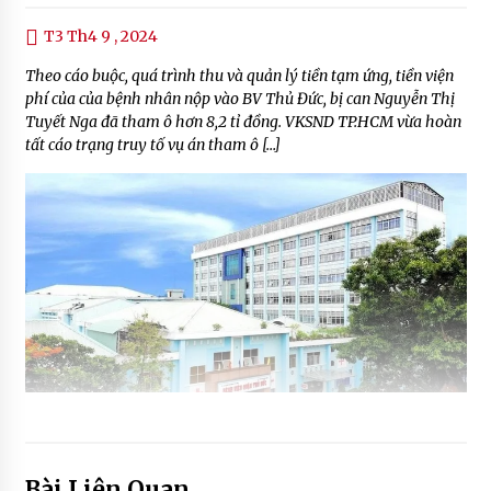
T3 Th4 9 , 2024
Theo cáo buộc, quá trình thu và quản lý tiền tạm ứng, tiền viện
phí của của bệnh nhân nộp vào BV Thủ Đức, bị can Nguyễn Thị
Tuyết Nga đã tham ô hơn 8,2 tỉ đồng. VKSND TP.HCM vừa hoàn
tất cáo trạng truy tố vụ án tham ô […]
Bài Liên Quan