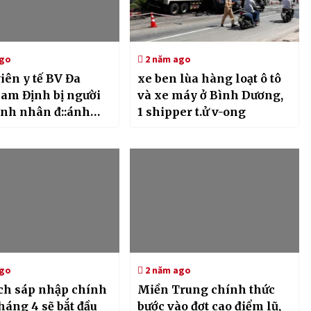
ago
2 năm ago
iên y tế BV Đa
xe ben lùa hàng loạt ô tô
am Định bị người
và xe máy ở Bình Dương,
ệnh nhân đ::ánh
1 shipper t.ử v-ong
ếp vào đầu
ago
2 năm ago
ch sáp nhập chính
Miền Trung chính thức
háng 4 sẽ bắt đầu
bước vào đợt cao điểm lũ,