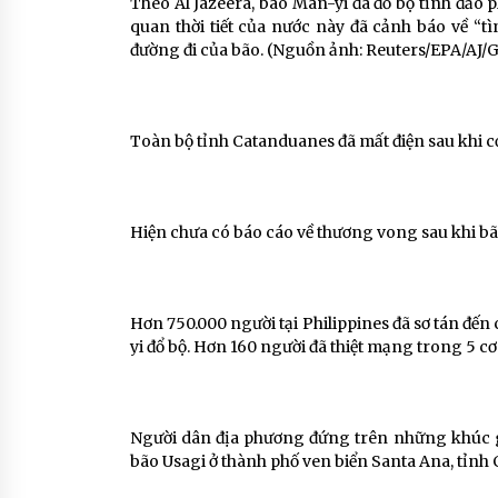
Theo Al Jazeera, bão Man-yi đã đổ bộ tỉnh đảo p
quan thời tiết của nước này đã cảnh báo về “t
đường đi của bão. (Nguồn ảnh: Reuters/EPA/AJ/G
Toàn bộ tỉnh Catanduanes đã mất điện sau khi cơn
Hiện chưa có báo cáo về thương vong sau khi bã
Hơn 750.000 người tại Philippines đã sơ tán đến
yi đổ bộ. Hơn 160 người đã thiệt mạng trong 5 cơ
Người dân địa phương đứng trên những khúc gỗ
bão Usagi ở thành phố ven biển Santa Ana, tỉnh