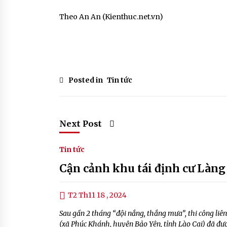
Theo An An (Kienthuc.net.vn)
Posted in
Tin tức
Next Post
Tin tức
Cận cảnh khu tái định cư Làng
T2 Th11 18 , 2024
Sau gần 2 tháng “đội nắng, thắng mưa”, thi công liên
(xã Phúc Khánh, huyện Bảo Yên, tỉnh Lào Cai) đã được