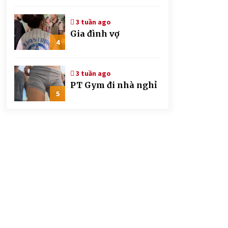
CSGT đứng hình mất
mấy giây
3 tuần ago
Gia đình vợ
4
3 tuần ago
PT Gym đi nhà nghỉ
5