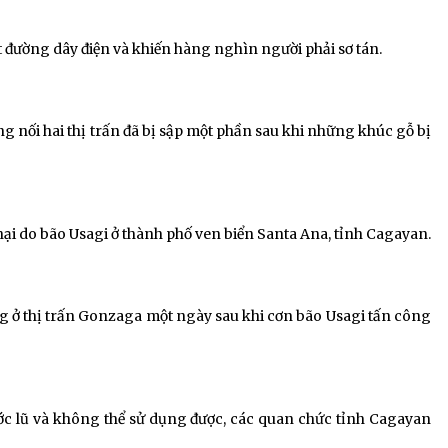
t đường dây điện và khiến hàng nghìn người phải sơ tán.
g nối hai thị trấn đã bị sập một phần sau khi những khúc gỗ bị
hại do bão Usagi ở thành phố ven biển Santa Ana, tỉnh Cagayan.
g ở thị trấn Gonzaga một ngày sau khi cơn bão Usagi tấn công
ớc lũ và không thể sử dụng được, các quan chức tỉnh Cagayan