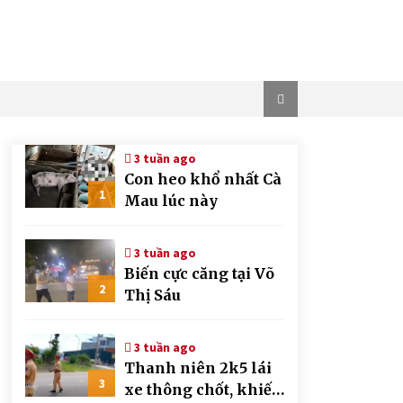
3 tuần ago
Con heo khổ nhất Cà
1
Mau lúc này
3 tuần ago
Biến cực căng tại Võ
2
Thị Sáu
3 tuần ago
Thanh niên 2k5 lái
3
xe thông chốt, khiến