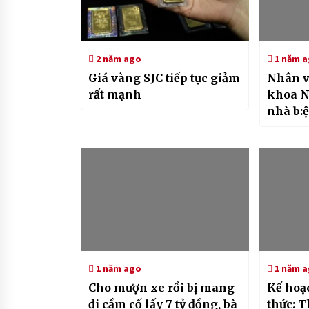
2 năm ago
1 năm 
Giá vàng SJC tiếp tục giảm
Nhân v
rất mạnh
khoa N
nhà b:
liên ti
1 năm ago
1 năm 
Cho mượn xe rồi bị mang
Kế hoạ
đi cầm cố lấy 7 tỷ đồng, bà
thức: T