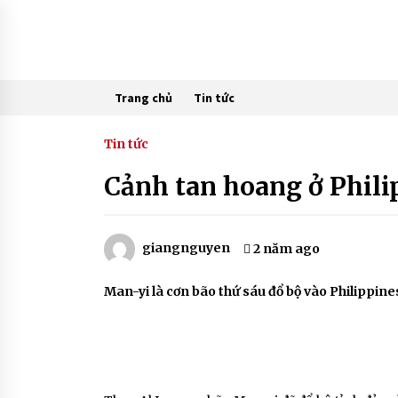
Skip
to
content
Trang chủ
Tin tức
Tin tức
Cảnh tan hoang ở Phili
giangnguyen
2 năm ago
Man-yi là cơn bão thứ sáu đổ bộ vào Philippin