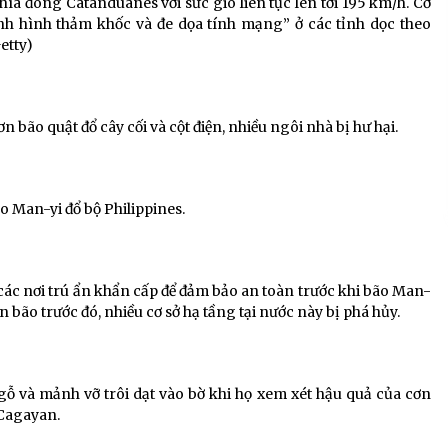
hía đông Catanduanes với sức gió liên tục lên tới 195 km/h. Cơ
ình hình thảm khốc và đe dọa tính mạng” ở các tỉnh dọc theo
etty)
 bão quật đổ cây cối và cột điện, nhiều ngôi nhà bị hư hại.
o Man-yi đổ bộ Philippines.
 các nơi trú ẩn khẩn cấp để đảm bảo an toàn trước khi bão Man-
n bão trước đó, nhiều cơ sở hạ tầng tại nước này bị phá hủy.
 và mảnh vỡ trôi dạt vào bờ khi họ xem xét hậu quả của cơn
 Cagayan.