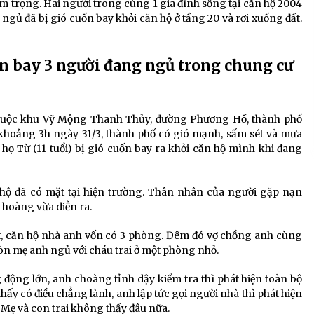
êm trọng. Hai người trong cùng 1 gia đình sống tại căn hộ 2004
ng ngủ đã bị gió cuốn bay khỏi căn hộ ở tầng 20 và rơi xuống đất.
n bay 3 người đang ngủ trong chung cư
thuộc khu Vỹ Mộng Thanh Thủy, đường Phương Hồ, thành phố
khoảng 3h ngày 31/3, thành phố có gió mạnh, sấm sét và mưa
ai họ Từ (11 tuổi) bị gió cuốn bay ra khỏi căn hộ mình khi đang
 hộ đã có mặt tại hiện trường. Thân nhân của người gặp nạn
 hoàng vừa diễn ra.
ết, căn hộ nhà anh vốn có 3 phòng. Đêm đó vợ chồng anh cùng
òn mẹ anh ngủ với cháu trai ở một phòng nhỏ.
g động lớn, anh choàng tỉnh dậy kiểm tra thì phát hiện toàn bộ
ấy có điều chẳng lành, anh lập tức gọi người nhà thì phát hiện
 Mẹ và con trai không thấy đâu nữa.