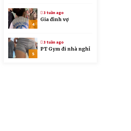
CSGT đứng hình mất
mấy giây
3 tuần ago
Gia đình vợ
4
3 tuần ago
PT Gym đi nhà nghỉ
5