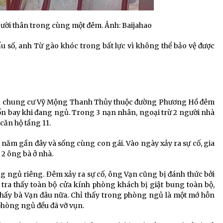
gười thân trong cùng một đêm. Ảnh: Baijahao
u số, anh Từ gào khóc trong bất lực vì không thể bảo vệ được
hu chung cư Vỹ Mộng Thanh Thủy thuộc đường Phương Hồ đêm
ốn bay khi đang ngủ. Trong 3 nạn nhân, ngoại trừ 2 người nhà
 căn hộ tầng 11.
 năm gần đây và sống cùng con gái. Vào ngày xảy ra sự cố, gia
 2 ông bà ở nhà.
ng ngủ riêng. Đêm xảy ra sự cố, ông Vạn cũng bị đánh thức bởi
ểm tra thấy toàn bộ cửa kính phòng khách bị giật bung toàn bộ,
 thấy bà Vạn đâu nữa. Chỉ thấy trong phòng ngủ là một mớ hỗn
 phòng ngủ đều đã vỡ vụn.