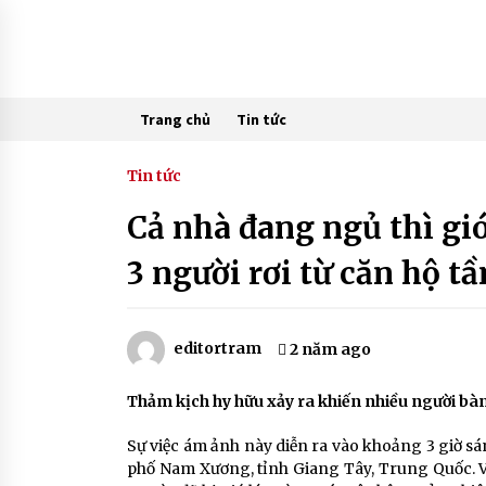
Skip
to
content
Trang chủ
Tin tức
Tin tức
Cả nhà đang ngủ thì gió
3 người rơi từ căn hộ t
editortram
2 năm ago
Thảm kịch hy hữu xảy ra khiến nhiều người bàn
Sự việc ám ảnh này diễn ra vào khoảng 3 giờ s
phố Nam Xương, tỉnh Giang Tây, Trung Quốc. V