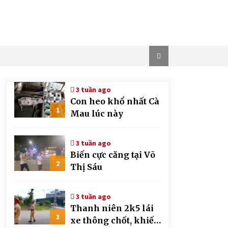
3 tuần ago
Con heo khổ nhất Cà
1
Mau lúc này
3 tuần ago
Biến cực căng tại Võ
2
Thị Sáu
3 tuần ago
Thanh niên 2k5 lái
3
xe thông chốt, khiến