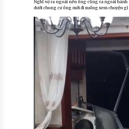
Nghĩ vợ ra ngoài nên ông cũng ra ngoài hành l
dưới chung cư ông mới đi xuống xem chuyện gì th