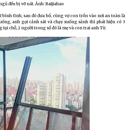
ủ đều bị vỡ nát. Ảnh: Baijiahao
 bình tĩnh, sau đó đưa bố, cùng vợ con trốn vào nơi an toàn là
uống, anh gọi cảnh sát và chạy xuống sảnh thì phát hiện có 3
g tại chỗ, 2 người trong số đó là mẹ và con trai anh Từ.