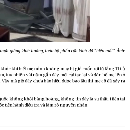
mưa giông kinh hoàng, toàn bộ phần cửa kính đã “biến mất”. Ảnh:
khóc khi biết mẹ mình không may bị gió cuốn rơi từ tầng 11 t.ử
m, tuy nhiên vài năm gần đây mới cải tạo lại và đón bố mẹ lên ở
 Vậy mà giờ đây chưa báo hiếu được bao lâu thì mẹ cô đã xảy ra
uốc không khỏi bàng hoàng, không tin đây là sự thật. Hiện tại
c tiến hành điều tra và làm rõ nguyên nhân.