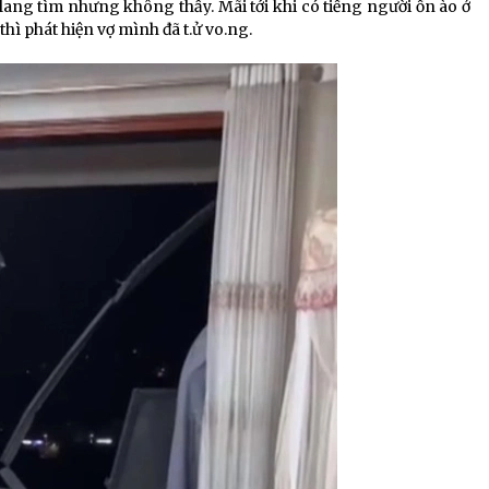
ang tìm nhưng không thấy. Mãi tới khi có tiếng người ồn ào ở
ì phát hiện vợ mình đã t.ử vo.ng.