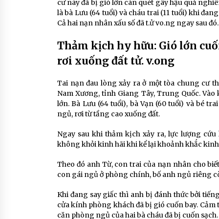
cư này đã bị gió lớn càn quét gây hậu quả nghi
là bà Lưu (64 tuổi) và cháu trai (11 tuổi) khi đa
Cả hai nạn nhân xấu số đã t.ử vo.ng ngay sau đó.
Thảm kịch hy hữu: Gió lớn cuố
rơi xuống đất tử. v.ong
Tai nạn đau lòng xảy ra ở một tòa chung cư 
Nam Xương, tỉnh Giang Tây, Trung Quốc. Vào 
lớn. Bà Lưu (64 tuổi), bà Vạn (60 tuổi) và bé tr
ngủ, rơi từ tầng cao xuống đất.
Ngay sau khi thảm kịch xảy ra, lực lượng cứu
không khỏi kinh hãi khi kể lại khoảnh khắc kinh
Theo đó anh Từ, con trai của nạn nhân cho bi
con gái ngủ ở phòng chính, bố anh ngủ riêng c
Khi đang say giấc thì anh bị đánh thức bởi tiến
cửa kính phòng khách đã bị gió cuốn bay. Cảm th
căn phòng ngủ của hai bà cháu đã bị cuốn sạch.