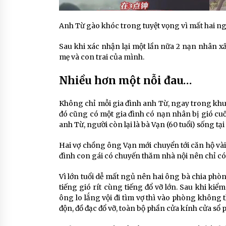
Anh Từ gào khóc trong tuyệt vọng vì mất hai n
Sau khi xác nhận lại một lần nữa 2 nạn nhân xấ
mẹ và con trai của mình.
Nhiều hơn một nỗi đau…
Không chỉ mỗi gia đình anh Từ, ngay trong k
đó cũng có một gia đình có nạn nhân bị gió cu
anh Từ, người còn lại là bà Vạn (60 tuổi) sống tại
Hai vợ chồng ông Vạn mới chuyển tới căn hộ vài
đình con gái có chuyến thăm nhà nội nên chỉ có
Vì lớn tuổi dễ mất ngủ nên hai ông bà chia phò
tiếng gió rít cùng tiếng đổ vỡ lớn. Sau khi ki
ông lo lắng vội đi tìm vợ thì vào phòng không
độn, đồ đạc đổ vỡ, toàn bộ phần cửa kính cửa sổ