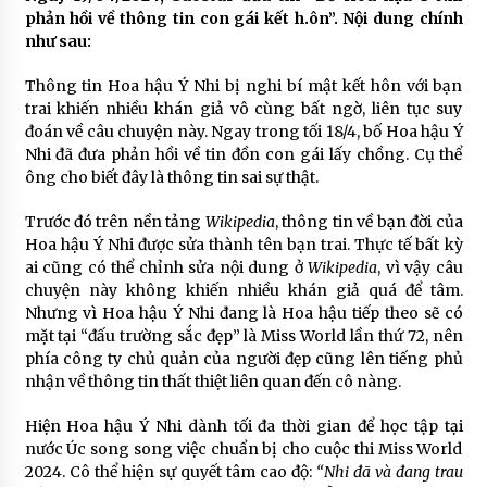
phản hồi về thông tin con gái kết h.ôn”. Nội dung chính
như sau:
Thông tin Hoa hậu Ý Nhi bị nghi bí mật kết hôn với bạn
trai khiến nhiều khán giả vô cùng bất ngờ, liên tục suy
đoán về câu chuyện này. Ngay trong tối 18/4, bố Hoa hậu Ý
Nhi đã đưa phản hồi về tin đồn con gái lấy chồng. Cụ thể
ông cho biết đây là thông tin sai sự thật.
Trước đó trên nền tảng
Wikipedia
, thông tin về bạn đời của
Hoa hậu Ý Nhi được sửa thành tên bạn trai. Thực tế bất kỳ
ai cũng có thể chỉnh sửa nội dung ở
Wikipedia
, vì vậy câu
chuyện này không khiến nhiều khán giả quá để tâm.
Nhưng vì Hoa hậu Ý Nhi đang là Hoa hậu tiếp theo sẽ có
mặt tại “đấu trường sắc đẹp” là Miss World lần thứ 72, nên
phía công ty chủ quản của người đẹp cũng lên tiếng phủ
nhận về thông tin thất thiệt liên quan đến cô nàng.
Hiện Hoa hậu Ý Nhi dành tối đa thời gian để học tập tại
nước Úc song song việc chuẩn bị cho cuộc thi Miss World
2024. Cô thể hiện sự quyết tâm cao độ:
“Nhi đã và đang trau