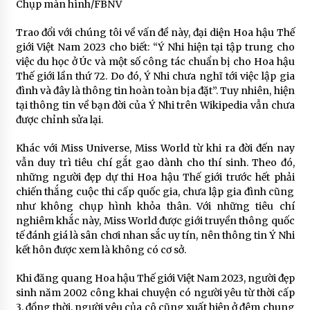
Chụp màn hình/FBNV
Trao đổi với chúng tôi về vấn đề này, đại diện Hoa hậu Thế
giới Việt Nam 2023 cho biết: “Ý Nhi hiện tại tập trung cho
việc du học ở Úc và một số công tác chuẩn bị cho Hoa hậu
Thế giới lần thứ 72. Do đó, Ý Nhi chưa nghĩ tới việc lập gia
đình và đây là thông tin hoàn toàn bịa đặt”. Tuy nhiên, hiện
tại thông tin về bạn đời của Ý Nhi trên Wikipedia vẫn chưa
được chỉnh sửa lại.
Khác với Miss Universe, Miss World từ khi ra đời đến nay
vẫn duy trì tiêu chí gắt gao dành cho thí sinh. Theo đó,
những người đẹp dự thi Hoa hậu Thế giới trước hết phải
chiến thắng cuộc thi cấp quốc gia, chưa lập gia đình cũng
như không chụp hình khỏa thân. Với những tiêu chí
nghiêm khắc này, Miss World được giới truyền thông quốc
tế đánh giá là sân chơi nhan sắc uy tín, nên thông tin Ý Nhi
kết hôn được xem là không có cơ sở.
Khi đăng quang Hoa hậu Thế giới Việt Nam 2023, người đẹp
sinh năm 2002 công khai chuyện có người yêu từ thời cấp
3, đồng thời, người yêu của cô cũng xuất hiện ở đêm chung