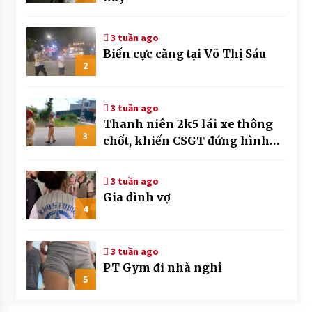
3 tuần ago
Biến cực căng tại Võ Thị Sáu
2
3 tuần ago
Thanh niên 2k5 lái xe thông
3
chốt, khiến CSGT đứng hình
mất mấy giây
3 tuần ago
Gia đình vợ
4
3 tuần ago
PT Gym đi nhà nghỉ
5