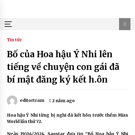
Skip
to
content
Tin tức
Bố của Hoa hậu Ý Nhi lên
tiếng về chuyện con gái đã
bí mật đăng ký kết h.ôn
editortram
2 năm ago
Hoa hậu Ý Nhi từng bị nghi đã kết hôn trước thềm Miss
World lần thứ 72.
Ngày 19/04/2024, Saostar đưa tin “Bố Hoa hậu Ý Nhi