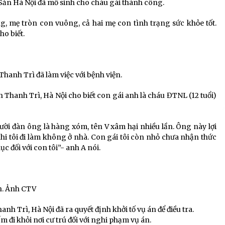
 Sản Hà Nội đã mổ sinh cho cháu gái thành công.
kg, mẹ tròn con vuông, cả hai mẹ con tình trạng sức khỏe tốt.
o biết.
Thanh Trì đã làm việc với bệnh viện.
n Thanh Trì, Hà Nội cho biết con gái anh là cháu ĐTNL (12 tuổi)
người đàn ông là hàng xóm, tên V xâm hại nhiều lần. Ông này lợi
i tôi đi làm không ở nhà. Con gái tôi còn nhỏ chưa nhận thức
ục đối với con tôi”- anh A nói.
nh. Ảnh CTV
nh Trì, Hà Nội đã ra quyết định khởi tố vụ án để điều tra.
đi khỏi nơi cư trú đối với nghi phạm vụ án.