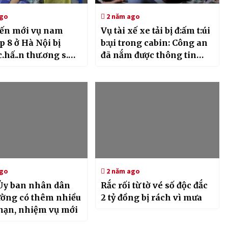
ago
2 năm ago
iến mới vụ nam
Vụ tài xế xe tải bị đ:ấm t:úi
p 8 ở Hà Nội bị
b:ụi trong cabin: Công an
c.hấ..n thư.ơng s.
đã nắm được thông tin
chủ xe bán tải
ago
2 năm ago
 Ủy ban nhân dân
Rắc rối từ tờ vé số độc đắc
ường có thêm nhiều
2 tỷ đồng bị rách vì mưa
hạn, nhiệm vụ mới