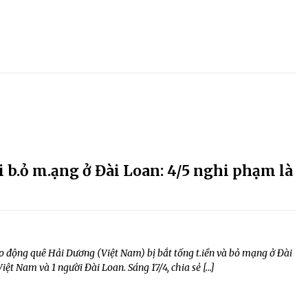
hại b.ỏ m.ạng ở Đài Loan: 4/5 nghi phạm là
o động quê Hải Dương (Việt Nam) bị bắt tống t.iền và bỏ mạng ở Đài
iệt Nam và 1 người Đài Loan. Sáng 17/4, chia sẻ […]