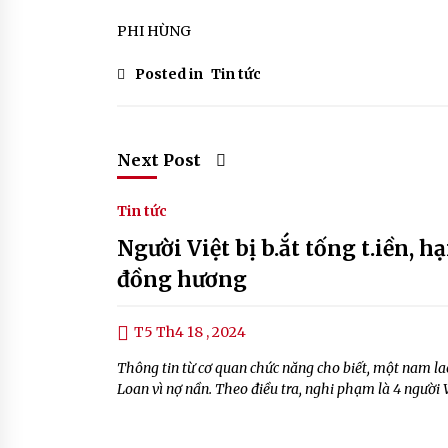
PHI HÙNG
Posted in
Tin tức
Next Post
Tin tức
Người Việt bị b.ắt tống t.iền, 
đồng hương
T5 Th4 18 , 2024
Thông tin từ cơ quan chức năng cho biết, một nam la
Loan vì nợ nần. Theo điều tra, nghi phạm là 4 người V