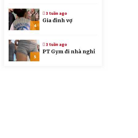
CSGT đứng hình mất
mấy giây
3 tuần ago
Gia đình vợ
4
3 tuần ago
PT Gym đi nhà nghỉ
5