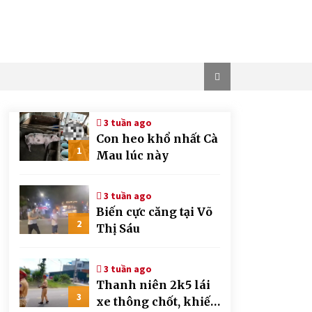
3 tuần ago
Con heo khổ nhất Cà
1
Mau lúc này
3 tuần ago
Biến cực căng tại Võ
2
Thị Sáu
3 tuần ago
Thanh niên 2k5 lái
3
xe thông chốt, khiến