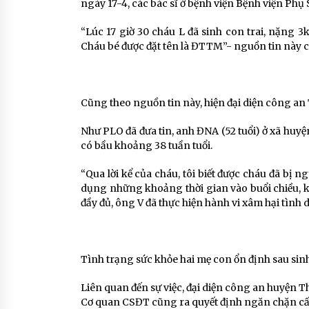
ngày 17-4, các bác sĩ ở bệnh viện Bệnh viện Phụ
“Lúc 17 giờ 30 cháu L đã sinh con trai, nặng 3
Cháu bé được đặt tên là ĐTTM”- nguồn tin này ch
Cũng theo nguồn tin này, hiện đại diện công an 
Như PLO đã đưa tin, anh ĐNA (52 tuổi) ở xã huyệ
có bầu khoảng 38 tuần tuổi.
“Qua lời kể của cháu, tôi biết được cháu đã bị 
dụng những khoảng thời gian vào buổi chiều, kh
đầy đủ, ông V đã thực hiện hành vi xâm hại tình d
Tình trạng sức khỏe hai mẹ con ổn định sau si
Liên quan đến sự việc, đại diện công an huyện Tha
Cơ quan CSĐT cũng ra quyết định ngăn chặn cấm 