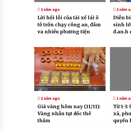
2 năm ago
2 năm 
Lời hối lỗi của tài xế lái ô
Diễn b
tô trốn chạy công an, đâm
sinh lớ
va nhiều phương tiện
đ.an.h 
na..o
2 năm ago
1 năm 
Giá vàng hôm nay (11/11):
Từ 1-3:
Vàng nhẫn tụt dốc thê
xã, ph
thảm
quyền 