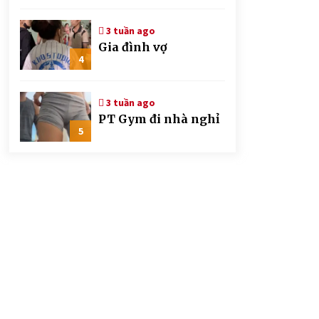
CSGT đứng hình mất
mấy giây
3 tuần ago
Gia đình vợ
4
3 tuần ago
PT Gym đi nhà nghỉ
5