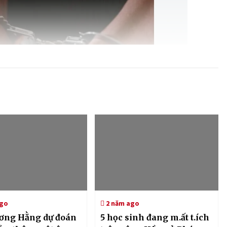
ago
2 năm ago
ơng Hằng dự đoán
5 học sinh đang m.ất t.ích