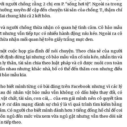
với người chồng rằng 2 chị em P. “sống hơi tệ”. Ngoài ra trong
hường xuyên đề cập đến chuyện tài sản của chồng T., thậm chí
ai chung khi cả 2 kết hôn.
 và người chồng thừa nhận có quan hệ tình cảm. Cô bảo mẫu
ứt nhưng vẫn tiếp tục có nhiều hành động níu kéo. Ngoài ra cô
thừa nhận mối quan hệ trên giấy trắng mực đen.
một cuộc họp gia đình để nói chuyện. Theo chia sẻ của người
uyết định dừng lại nhưng cô bảo mẫu vẫn cố níu kéo, nhắn tin và
ly thân, tài sản chia theo luật pháp và cô được nuôi con toàn
gần nhau nhưng khác nhà, bố có thể đến thăm con nhưng điều
i bảo mẫu kia.
. cho biết mình từng có bài đăng trên Facebook nhưng vì các lý
Sau đó nhân vật bảo mẫu vẫn không có dấu hiệu thay đổi, có
vật chất, tài sản, con cái,… của em gái mình nên cô quyết tâm
của P. cư dân mạng dành sự chú ý là vì quá trình tìm kiếm bằng
hám. Có người cho biết mình dành hơn 3 tiếng đồng hồ chỉ để coi
ù buồn ngủ đến mức vừa xem vừa ngủ gật nhưng vẫn theo dõi sát
n tiếp theo.