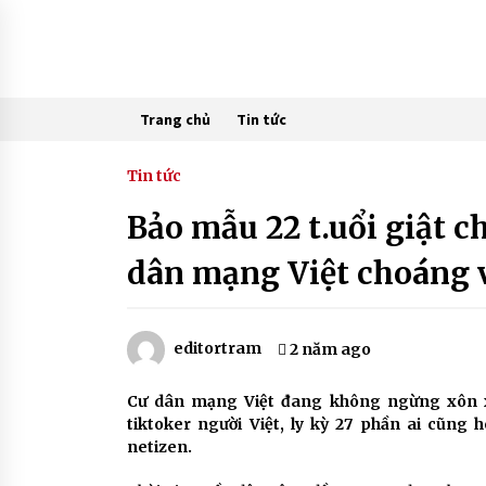
Skip
to
content
Trang chủ
Tin tức
Tin tức
Bảo mẫu 22 t.uổi giật c
dân mạng Việt choáng 
editortram
2 năm ago
Cư dân mạng Việt đang không ngừng xôn x
tiktoker người Việt, ly kỳ 27 phần ai cũng
netizen.