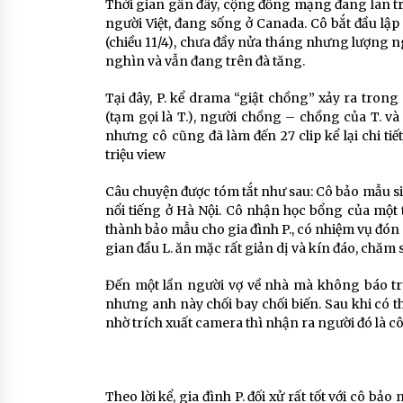
Thời gian gần đây, cộng đồng mạng đang lan tru
người Việt, đang sống ở Canada. Cô bắt đầu lập 
(chiều 11/4), chưa đầy nửa tháng nhưng lượng ng
nghìn và vẫn đang trên đà tăng.
Tại đây, P. kể drama “giật chồng” xảy ra trong
(tạm gọi là T.), người chồng – chồng của T. và
nhưng cô cũng đã làm đến 27 clip kể lại chi ti
triệu view
Câu chuyện được tóm tắt như sau: Cô bảo mẫu si
nổi tiếng ở Hà Nội. Cô nhận học bổng của một 
thành bảo mẫu cho gia đình P., có nhiệm vụ đón cá
gian đầu L. ăn mặc rất giản dị và kín đáo, chăm 
Đến một lần người vợ về nhà mà không báo tr
nhưng anh này chối bay chối biến. Sau khi có 
nhờ trích xuất camera thì nhận ra người đó là cô
Theo lời kể, gia đình P. đối xử rất tốt với cô bả