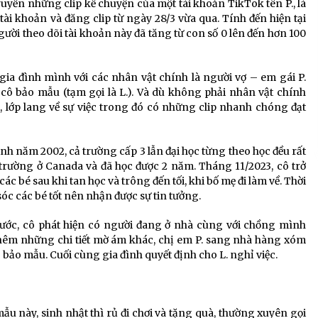
yền những clip kể chuyện của một tài khoản TikTok tên P., là
tài khoản và đăng clip từ ngày 28/3 vừa qua. Tính đến hiện tại
ười theo dõi tài khoản này đã tăng từ con số 0 lên đến hơn 100
 gia đình mình với các nhân vật chính là người vợ – em gái P.
 cô bảo mẫu (tạm gọi là L.). Và dù không phải nhân vật chính
ết, lớp lang về sự việc trong đó có những clip nhanh chóng đạt
nh năm 2002, cả trường cấp 3 lẫn đại học từng theo học đều rất
trường ở Canada và đã học được 2 năm. Tháng 11/2023, cô trở
c bé sau khi tan học và trông đến tối, khi bố mẹ đi làm về. Thời
sóc các bé tốt nên nhận được sự tin tưởng.
ước, cô phát hiện có người đang ở nhà cùng với chồng mình
thêm những chi tiết mờ ám khác, chị em P. sang nhà hàng xóm
 bảo mẫu. Cuối cùng gia đình quyết định cho L. nghỉ việc.
o mẫu này, sinh nhật thì rủ đi chơi và tặng quà, thường xuyên gọi