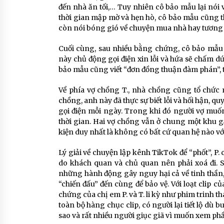
đến nhà ăn tối,… Tuy nhiên cô bảo mẫu lại nói 
thời gian mập mờ và hẹn hò, cô bảo mẫu cũng t
còn nói bóng gió về chuyện mua nhà hay tương l
Cuối cùng, sau nhiều bằng chứng, cô bảo mẫu
này chủ động gọi điện xin lỗi và hứa sẽ chấm d
bảo mẫu cũng viết “đơn đồng thuận đàm phán”, 
Về phía vợ chồng T., nhà chồng cũng tổ chức 
chồng, anh này đã thực sự biết lỗi và hối hận, q
gọi điện mỗi ngày. Trong khi đó người vợ muốn 
thời gian. Hai vợ chồng vẫn ở chung một khu 
kiện duy nhất là không có bất cứ quan hệ nào vớ
Lý giải về chuyện lập kênh TikTok để “phốt”, P
do khách quan và chủ quan nên phải xoá đi. 
những hành động gây nguy hại cả về tinh thần, 
“chiến đấu” đến cùng để bảo vệ.
Với loạt clip 
chứng của chị em P. và T. li kỳ như phim trinh t
toàn bộ hàng chục clip, có người lại tiết lộ d
sao và rất nhiều người giục giã vì muốn xem phầ