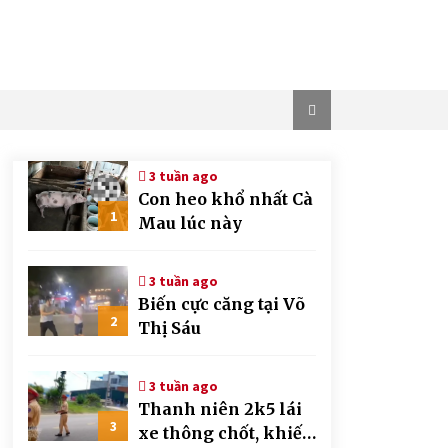
3 tuần ago
Con heo khổ nhất Cà
1
Mau lúc này
3 tuần ago
Biến cực căng tại Võ
2
Thị Sáu
3 tuần ago
Thanh niên 2k5 lái
3
xe thông chốt, khiến